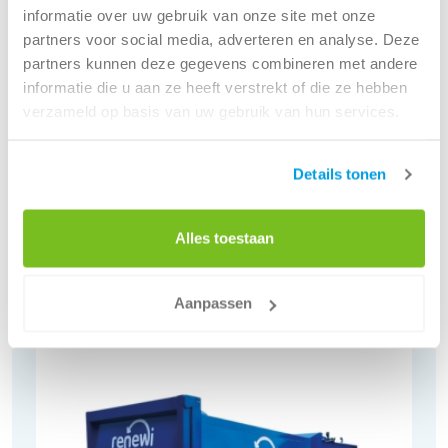
informatie over uw gebruik van onze site met onze
partners voor social media, adverteren en analyse. Deze
partners kunnen deze gegevens combineren met andere
informatie die u aan ze heeft verstrekt of die ze hebben
verzameld op basis van uw gebruik van hun services.
Details tonen
Ondergrondse containers
Alles toestaan
Bekijk de containers
Aanpassen