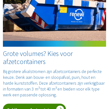
Grote volumes? Kies voor
afzetcontainers
Bij grotere afvalstromen zijn afzetcontainers de perfecte
keuze. Denk aan bouw- en sloopafval, puin, hout en
harde kunststoffen. Deze afzetcontainers zijn verkrijgbaar
3
3
in formaten van 3 m
tot 40 m
en bieden voor elk type
werk een passende oplossing.