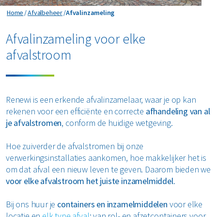
Horeca en recreatie
Gevaarlijk afval
Mineralen
Afvalinzameling
Home
Afvalbeheer
Afvalinzameling
Industrie
ver ons
Logistiek
Glas
Organics
Afvalinzameling voor elke
Retail
Zakelijke dienstverlening
afvalstroom
areers
Groen- en tuinafval
Papier en karton
Zorg
Bekijk alle branches
Grofvuil
Plastics
Renewi Ecosmart
Waarom Renewi EcoSmart?
Renewi is een erkende afvalinzamelaar, waar je op kan
Hout
Onze diensten
Alle circulaire materialen
rekenen voor een efficiënte en correcte
afhandeling van al
Interne inzamelmiddelen
je afvalstromen
, conform de huidige wetgeving.
Circulaire diensten
Matrassen
CSRD
Hoe zuiverder de afvalstromen bij onze
Circulair+
Papier en karton
verwerkingsinstallaties aankomen, hoe makkelijker het is
om dat afval een nieuw leven te geven. Daarom bieden we
voor elke afvalstroom het juiste inzamelmiddel
.
PMD
Bij ons huur je
containers en inzamelmiddelen
voor elke
Puin
locatie en
elk type afval
: van rol- en afzetcontainers voor