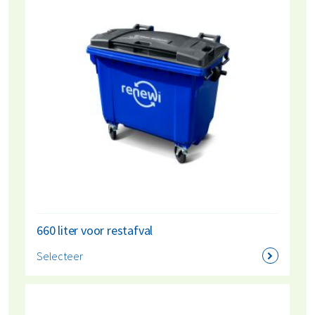
Onze rolcontainers voor restafval zijn beschikbaar in
verschillende formaten, van 240 liter tot 2500 liter, en
bieden een efficiënte oplossing voor elk bedrijf, ongeacht
de grootte. Door je restafval apart in te zamelen en aan
Renewi toe te vertrouwen, maak je een duurzamere
keuze. Twijfel je over het soort afval of het formaat van de
container, vraag
vrijblijvend advies
aan.
660 liter voor restafval
Selecteer