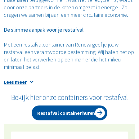
door onze partners in de keten omgezet in energie . Zo
dragen we samen bij aan een meer circulaire economie.
De slimme aanpak voor je restafval
Met een restafvalcontainer van Renewi geef je jouw
restafval een verantwoorde bestemming. Wij halen het op
en laten het verwerken op een manier die het milieu
minimaal belast.
Lees meer
Hoe verwerken wij jouw restafval?
Bekijk hier onze containers voor restafval
Nasortering
Restafval container huren
Het restafval dat we ophalen, wordt deels
nagesorteerd door onze verwerkende
ketenpartners. Door een combinatie van manuele en
geautomatiseerde technieken halen zij maximaal te