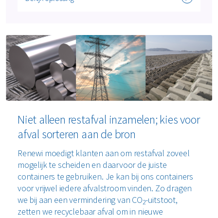
Niet alleen restafval inzamelen; kies voor
afval sorteren aan de bron
Renewi moedigt klanten aan om restafval zoveel
mogelijk te scheiden en daarvoor de juiste
containers te gebruiken. Je kan bij ons containers
voor vrijwel iedere afvalstroom vinden. Zo dragen
we bij aan een vermindering van CO
-uitstoot,
2
zetten we recyclebaar afval om in nieuwe