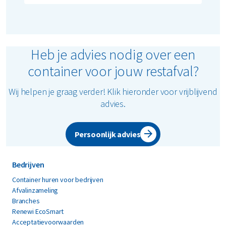
per afvalstroom.
Restafval wordt verbrand in speciale
afvalenergiecentrales van externe
partijen. Dat verbrandingsproces
genereert duurzame energie, zoals
Heb je advies nodig over een
elektriciteit, stoom en warmte. Na
container voor jouw restafval?
verwerking worden aan de bodemassen -
de assen die overblijven na de
Wij helpen je graag verder! Klik hieronder voor vrijblijvend
verbranding van restafval - waardevolle
advies.
materialen onttrokken, zoals metalen.
Persoonlijk advies
Bedrijven
Container huren voor bedrijven
Afvalinzameling
Branches
Renewi EcoSmart
Acceptatievoorwaarden