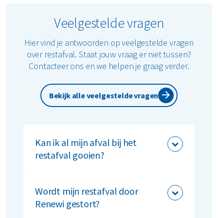
Veelgestelde vragen
Hier vind je antwoorden op veelgestelde vragen
over restafval. Staat jouw vraag er niet tussen?
Contacteer ons en we helpen je graag verder.
Bekijk alle veelgestelde vragen
Kan ik al mijn afval bij het
restafval gooien?
Nee, elk bedrijf is verplicht om
afvalstromen apart in te zamelen en aan
Wordt mijn restafval door
te bieden. Ongeacht de grootte van het
Renewi gestort?
bedrijf én ongeacht de hoeveelheid afval