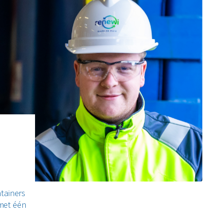
ntainers
 met één