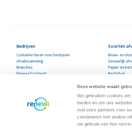
Bedrijven
Soorten afv
Container huren voor bedrijven
Bouw- en sloo
Afvalinzameling
Gevaarlijk afv
Branches
Papier en kar
Renewi EcoSmart
Restafval
Acceptatievoorwaarden
Alle soorten a
Deze website maakt gebru
Particulieren
Circulaire 
We gebruiken cookies om c
Container huren voor particulieren
Circulaire mat
bieden en om ons websitev
Kies je klus
met onze partners voor so
combineren met andere inf
uw gebruik van hun servic