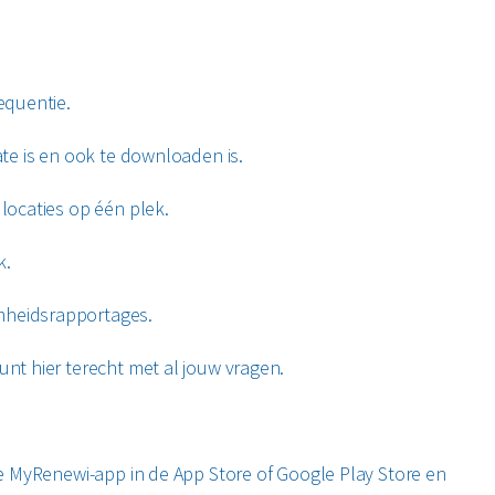
requentie.
date is en ook te downloaden is.
 locaties op één plek.
k.
amheidsrapportages.
unt hier terecht met al jouw vragen.
e MyRenewi-app in de App Store of Google Play Store en