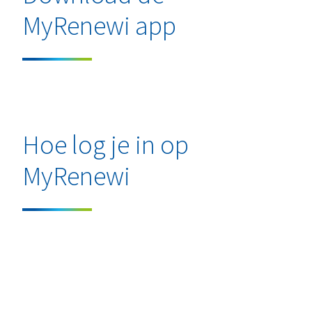
MyRenewi app
Hoe log je in op
MyRenewi