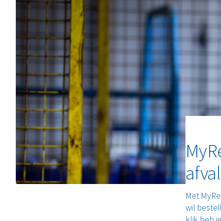
MyRe
afva
Met MyRen
wil beste
klik heb j