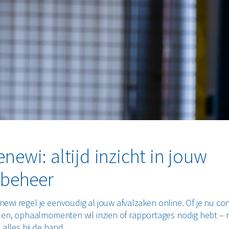
newi: altijd inzicht in jouw
lbeheer
ewi regel je eenvoudig al jouw afvalzaken online. Of je nu co
llen, ophaalmomenten wil inzien of rapportages nodig hebt –
e alles bij de hand.