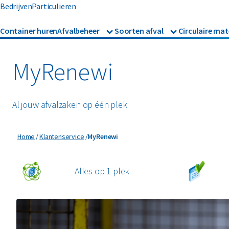
Bedrijven
Particulieren
Container huren
Afvalbeheer
Soorten afval
Circulaire mat
Afvalbeheer
Afvalinzameling
Glas
Metalen
Asbest
Gevaarl
Rolcontainers
MyRenewi
Afzetcontainers
Hout
Mineralen
Banden
Glas
Ondergrondse containers
Perscontainers
Al jouw afvalzaken op één plek
Bouw- en sloopafval
Groen- 
Swill tank
Inzamelmiddelen gevaarli
MyRenewi
Home
Klantenservice
MyRenewi
Folie
Grofvui
Interne inzamelmiddelen
Alles op 1 plek