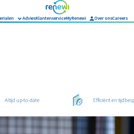
erialen
Advies
Klantenservice
MyRenewi
Over ons
Careers
Branches
Renewi Ec
Organics
ijk afval
Hout
Bouw
Waarom Re
Horeca en recreatie
Onze diens
Papier en karton
Matrassen
Industrie
Interne in
Logistiek
en tuinafval
Papier en karton
Retail
jk afval
Zakelijke dienstverlening
l
PMD
Zorg
Bekijk alle branches
Altijd up-to-date
Efficiënt en tijdbe