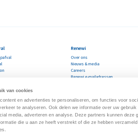
al
Renewi
pafval
Over ons
al
Nieuws & media
ton
Careers
Renewi e-mailadressen
fval
Renewi leveranciers
Verklaring moderne slavernij
ik van cookies
materialen
CO₂ Prestatieladder
ontent en advertenties te personaliseren, om functies voor soci
Certificaten
erialen
erkeer te analyseren. Ook delen we informatie over uw gebruik 
cial media, adverteren en analyse. Deze partners kunnen deze
ormatie die u aan ze heeft verstrekt of die ze hebben verzameld
es.