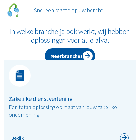
Snel een reactie op uw bericht
Samen maken we afvalbeheer duurzamer en slimmer,
zodat jij je kunt richten op wat echt telt!
In welke branche je ook werkt, wij hebben
Heb je afval thuis? Bekijk dan onze
particuliere pagina
.
oplossingen voor al je afval
Meer branches
Zakelijke dienstverlening
Een totaaloplossing op maat van jouw zakelijke
onderneming.
Bekijk