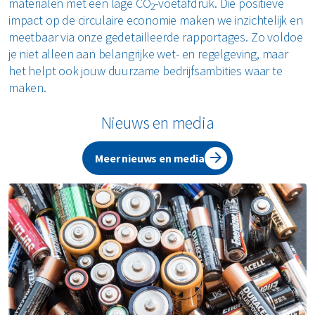
materialen met een lage CO
-voetafdruk. Die positieve
2
impact op de circulaire economie maken we inzichtelijk en
meetbaar via onze gedetailleerde rapportages. Zo voldoe
je niet alleen aan belangrijke wet- en regelgeving, maar
het helpt ook jouw duurzame bedrijfsambities waar te
maken.
Nieuws en media
Meer nieuws en media