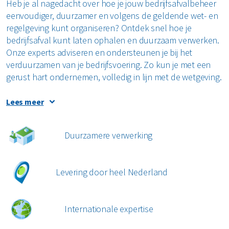
Heb je al nagedacht over hoe je jouw bedrijfsafvalbeheer
eenvoudiger, duurzamer en volgens de geldende wet- en
regelgeving kunt organiseren? Ontdek snel hoe je
bedrijfsafval kunt laten ophalen en duurzaam verwerken.
Onze experts adviseren en ondersteunen je bij het
verduurzamen van je bedrijfsvoering. Zo kun je met een
gerust hart ondernemen, volledig in lijn met de wetgeving.
Met een bedrijfsafvalcontainer die afgestemd is op jouw
Lees meer
wensen, bespaar je tijd en draag je bij aan een duurzamere
wereld. Start vandaag nog met efficiënte afvalinzameling
Duurzamere verwerking
voor bedrijven en huur eenvoudig jouw
bedrijfsafvalcontainer via onze webshop. Kies een
afvalbeheeroplossing die past bij jouw bedrijf en regel
Levering door heel Nederland
alles eenvoudig online via de MyRenewi portal. Ontdek
naast onze bedrijfsafvalcontainers ook andere
oplossingen, zoals inzameling van
gevaarlijk afval
en
Internationale expertise
handige interne inzamelmiddelen
, die perfect geschikt zijn
voor gebruik in jouw bedrijf.