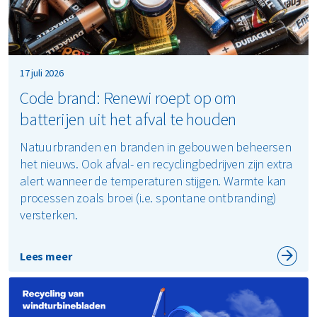
17 juli 2026
Code brand: Renewi roept op om
batterijen uit het afval te houden
Natuurbranden en branden in gebouwen beheersen
het nieuws. Ook afval- en recyclingbedrijven zijn extra
alert wanneer de temperaturen stijgen. Warmte kan
processen zoals broei (i.e. spontane ontbranding)
versterken.
Lees meer