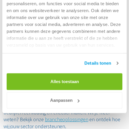
personaliseren, om functies voor social media te bieden
Afvalbeheer is een essentieel onderdeel van het succes
en om ons websiteverkeer te analyseren. Ook delen we
van jouw onderneming. Elke branche kent unieke
informatie over uw gebruik van onze site met onze
uitdagingen, en daarom is het belangrijk dat jouw
partners voor social media, adverteren en analyse. Deze
bedrijfsafval op een efficiënte en duurzame manier wordt
partners kunnen deze gegevens combineren met andere
verwerkt. Met op maat gemaakte oplossingen helpt
informatie die u aan ze heeft verstrekt of die ze hebben
Renewi jouw organisatie om afvalstromen optimaal te
verzameld op basis van uw gebruik van hun services.
beheren, terwijl je ook bijdraagt aan grondstoffenbehoud
en een beter milieu.
Details tonen
Van afvalscheiding tot -verwerking: ons team zorgt ervoor
dat jouw bedrijfsafval waardevol blijft. Of het nu gaat om
Alles toestaan
kleine hoeveelheden kantoorafval of grootschalige
afvalstromen in de bouw, wij bieden een betrouwbare
service die perfect aansluit op jouw bedrijfsprocessen.
Aanpassen
Start vandaag nog en ontdek hoe wij afvalinzameling voor
bedrijven eenvoudig en effectief maken. Wil je meer
weten? Bekijk onze
brancheoplossingen
en ontdek hoe
wij jouw sector ondersteunen.