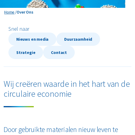
MyRenewi
Over Ons
Home
Over Ons
ver ons
Snel naar
Nieuws en media
Duurzaamheid
areers
Strategie
Contact
Wij creëren waarde in het hart van de
circulaire economie
Door gebruikte materialen nieuw leven te