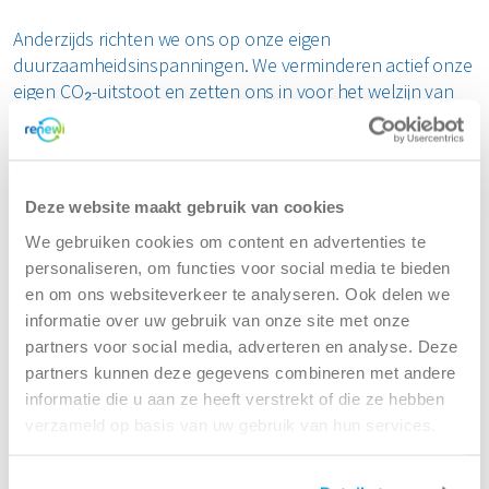
Anderzijds richten we ons op onze eigen
duurzaamheidsinspanningen. We verminderen actief onze
eigen CO₂-uitstoot en zetten ons in voor het welzijn van
mensen en gemeenschappen.
Innovatie helpt ons hier vaak bij om telkens weer
vooruitgang te boeken.
Deze website maakt gebruik van cookies
We gebruiken cookies om content en advertenties te
Lees meer over onze duurzaamheid
personaliseren, om functies voor social media te bieden
en om ons websiteverkeer te analyseren. Ook delen we
informatie over uw gebruik van onze site met onze
Actueel
partners voor social media, adverteren en analyse. Deze
partners kunnen deze gegevens combineren met andere
informatie die u aan ze heeft verstrekt of die ze hebben
verzameld op basis van uw gebruik van hun services.