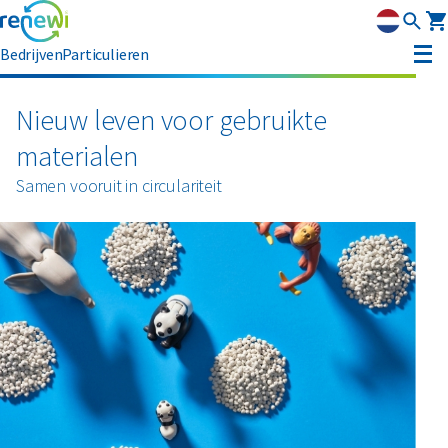
Bedrijven
Particulieren
Strategie
Nieuw leven voor gebruikte
Strategie
materialen
Duurzaamheid
Samen vooruit in circulariteit
Onze divisies
Duurzaamheid
Leadership
Geschiedenis
Erkenning
Nieuws & media
Innovatie
Circular Reality Scan
Contact