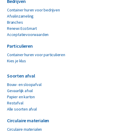
Hoogezand
Tiel
Hoorn
Bedrijven
Nijmegen
Huizen
Utrecht
Container huren voor bedrijven
Nijverdal
Kampen
Veendam
Afvalinzameling
Noordwijk
Veenendaal
Branches
Oldenzaal
Veghel
Renewi EcoSmart
Oosterhout
Acceptatievoorwaarden
Veldhoven
Overbetuwe
Waalwijk
Particulieren
Papendrecht
Westland
Raalte
Container huren voor particulieren
Winschoten
Ridderkerk
Kies je klus
Wijchen
Rijssen-Holten
Woerden
Soorten afval
Zaandam
Zaltbommel
Bouw- en sloopafval
Gevaarlijk afval
Zeist
Papier en karton
Zutphen
Restafval
Zuidplas
Alle soorten afval
Zwolle
Circulaire materialen
Circulaire materialen