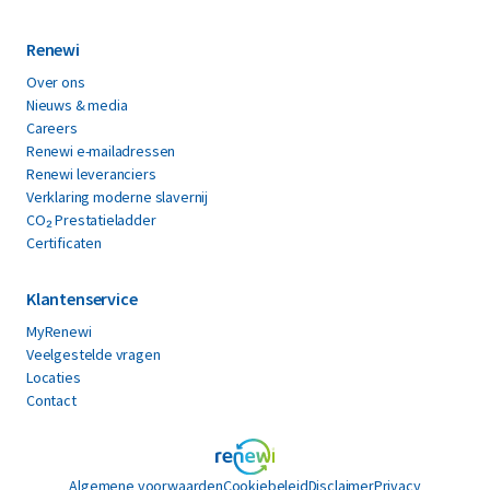
Renewi
Over ons
Nieuws & media
Careers
Renewi e-mailadressen
Renewi leveranciers
Verklaring moderne slavernij
CO₂ Prestatieladder
Certificaten
Klantenservice
MyRenewi
Veelgestelde vragen
Locaties
Contact
Algemene voorwaarden
Cookiebeleid
Disclaimer
Privacy