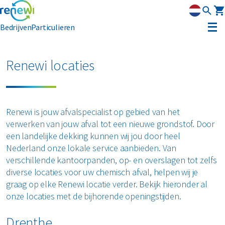
Bedrijven
Particulieren
Container huren
Renewi locaties
Afvalbeheer
Afvalbeheer
Soorten afval
Afvalinzameling
Renewi is jouw afvalspecialist op gebied van het
Rolcontainers
verwerken van jouw afval tot een nieuwe grondstof. Door
Asbest
Circulaire materialen
Afzetcontainers
een landelijke dekking kunnen wij jou door heel
Ondergrondse containers
Nederland onze lokale service aanbieden. Van
Perscontainers
Banden
Glas
verschillende kantoorpanden, op- en overslagen tot zelfs
Advies
Swill tank
diverse locaties voor uw chemisch afval, helpen wij je
Inzamelmiddelen gevaarlijk afval
Bouw- en sloopafval
graag op elke Renewi locatie verder. Bekijk hieronder al
Hout
Klantenservice
Interne inzamelmiddelen
onze locaties met de bijhorende openingstijden.
Branches
Folie
Metalen
MyRenewi
Bouw
Drenthe