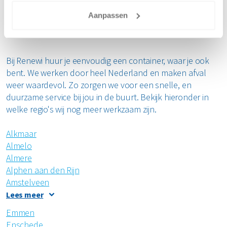
werkzaam in
Aanpassen
Bij Renewi huur je eenvoudig een container, waar je ook
bent. We werken door heel Nederland en maken afval
weer waardevol. Zo zorgen we voor een snelle, en
duurzame service bij jou in de buurt.
Bekijk hieronder in
welke regio's wij nog meer werkzaam zijn.
Alkmaar
Almelo
Almere
Alphen aan den Rijn
Amstelveen
Apeldoorn
Lees meer
Appingedam
Emmen
Arnhem
Enschede