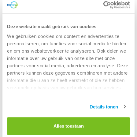
Renesse
Zierikzee
Zuid-Holland
Deze website maakt gebruik van cookies
We gebruiken cookies om content en advertenties te
Den Haag
personaliseren, om functies voor social media te bieden
Dordrecht
en om ons websiteverkeer te analyseren. Ook delen we
Hoek van Holland
informatie over uw gebruik van onze site met onze
Pijnacker
partners voor social media, adverteren en analyse. Deze
Rotterdam
partners kunnen deze gegevens combineren met andere
Vlaardingen
informatie die u aan ze heeft verstrekt of die ze hebben
Wateringen
verzameld op basis van uw gebruik van hun services.
Zoetermeer
Zoeterwoude
Details tonen
Alles toestaan
Renewi is ook