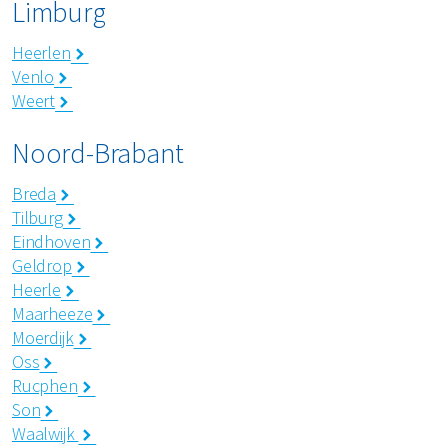
Limburg
Restafval
Heerlen
Venlo
Vertrouwelijk papier
Weert
Alle soorten afval
Noord-Brabant
Breda
Tilburg
Eindhoven
Geldrop
Heerle
Maarheeze
Moerdijk
Oss
Rucphen
Son
Waalwijk