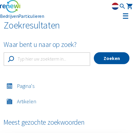
Bedrijven
Particulieren
Zoekresultaten
Container huren
Waar bent u naar op zoek?
Afvalbeheer
Afvalbeheer
Zoeken
Soorten afval
Afvalinzameling
Rolcontainers
Asbest
Circulaire materialen
Afzetcontainers
Ondergrondse containers
Pagina's
Perscontainers
Banden
Glas
Advies
Swill tank
Artikelen
Inzamelmiddelen gevaarlijk afval
Bouw- en sloopafval
Hout
Klantenservice
Interne inzamelmiddelen
Meest gezochte zoekwoorden
Branches
Folie
Metalen
MyRenewi
Bouw