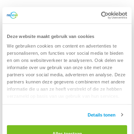
Horeca en recreatie
Gevaarlijk afval
Mineralen
Industrie
ver ons
Logistiek
Glas
Organics
Bedrijven
Retail
Zakelijke dienstverlening
Container huren voor bedrijven
areers
Groen- en tuinafval
Papier en karton
Deze website maakt gebruik van cookies
Afvalinzameling
Zorg
Branches
Bekijk alle branches
We gebruiken cookies om content en advertenties te
Renewi EcoSmart
Grofvuil
Plastics
Renewi Ecosmart
personaliseren, om functies voor social media te bieden
Acceptatievoorwaarden
Waarom Renewi EcoSmart?
en om ons websiteverkeer te analyseren. Ook delen we
Hout
Onze diensten
Alle circulaire materialen
informatie over uw gebruik van onze site met onze
Particulieren
Interne inzamelmiddelen
partners voor social media, adverteren en analyse. Deze
Container huren voor particulieren
Circulaire diensten
Matrassen
partners kunnen deze gegevens combineren met andere
Kies je klus
CSRD
informatie die u aan ze heeft verstrekt of die ze hebben
Circulair+
Papier en karton
verzameld op basis van uw gebruik van hun services.
Soorten afval
Bouw- en sloopafval
PMD
Gevaarlijk afval
Details tonen
Papier en karton
Restafval
Puin
Alle soorten afval
Alles toestaan