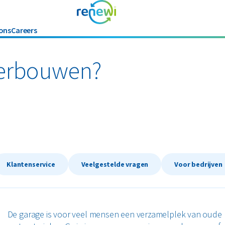
ons
Careers
wen
Schuur slopen
verbouwen?
ngen
Tegels verwijderen
en
Traprenovatie
deren
Tuin opknappen
Klantenservice
Veelgestelde vragen
Voor bedrijven
De garage is voor veel mensen een verzamelplek van oude