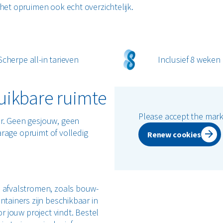
het opruimen ook echt overzichtelijk.
Scherpe all-in tarieven
Inclusief 8 weken
uikbare ruimte
Please accept the marke
er. Geen gesjouw, geen
garage opruimt of volledig
Renew cookies
e afvalstromen, zoals bouw-
ntainers zijn beschikbaar in
or jouw project vindt. Bestel