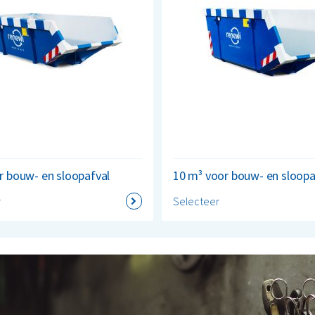
r bouw- en sloopafval
10 m³ voor bouw- en sloopa
r
Selecteer