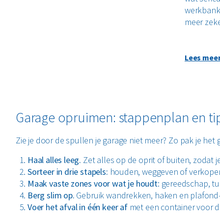
werkbank 
meer zeke
Lees mee
Voor grot
aanpast, 
meestal e
altijd ee
Garage opruimen: stappenplan en ti
contact m
voorkom je
Zie je door de spullen je garage niet meer? Zo pak je het
Haal alles leeg.
Zet alles op de oprit of buiten, zodat j
Sorteer in drie stapels:
houden, weggeven of verkopen
Maak vaste zones
voor wat je houdt
: gereedschap, tu
Berg slim op.
Gebruik wandrekken, haken en plafond- o
Voer het afval in één keer af
met een container voor de