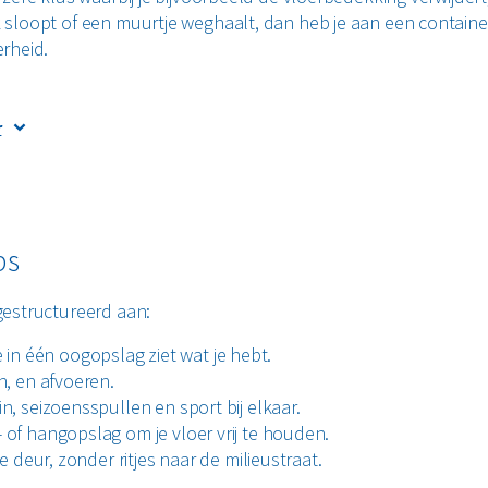
sloopt of een muurtje weghaalt, dan heb je aan een containe
rheid.
r
e verbouwingen waarbij je de hele garage leeghaalt of structu
is een container van 10 m³ vaak een verstandige keuze. Omdat
en mix is van hout, metaal, gips, kunststof en andere material
n bouw- en sloopafvalcontainer nodig. Twijfel je over het form
ps
et ons op. We geven je graag advies op basis van jouw planne
 dat je te weinig ruimte hebt of onnodig teveel betaalt.
 gestructureerd aan:
e in één oogopslag ziet wat je hebt.
, en afvoeren.
in, seizoensspullen en sport bij elkaar.
f hangopslag om je vloer vrij te houden.
 deur, zonder ritjes naar de milieustraat.