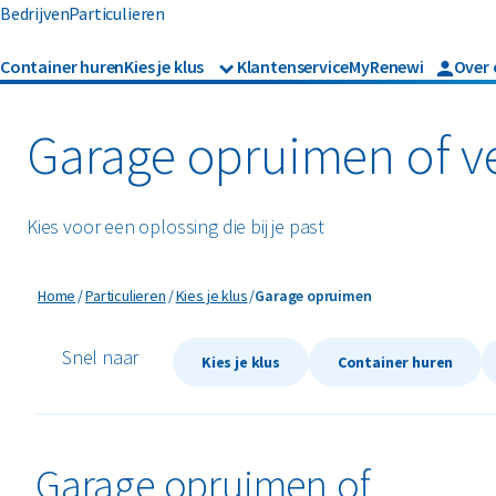
Bedrijven
Particulieren
Container huren
Kies je klus
Klantenservice
MyRenewi
Over 
Badkamer verbouwen
Keuken verbou
Garage opruimen of 
Dakkapel renoveren
Kozijnen verva
Garage opruimen
Meubels afvoer
Kies voor een oplossing die bij je past
Graszoden verwijderen
Plafond verwij
Garage opruimen
Home
Particulieren
Kies je klus
Garage opruimen
Snel naar
Kies je klus
Container huren
Garage opruimen of