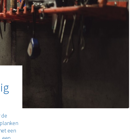
ig
r de
e planken
het een
, een