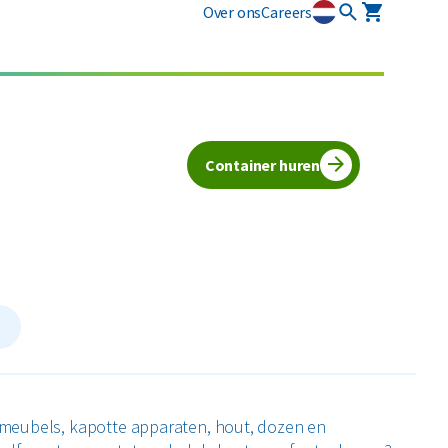
Over ons
Careers
Verbouwing
Vloer verwijderen
Container huren
Zolder opruimen
Bekijk alle klussen
 meubels, kapotte apparaten, hout, dozen en