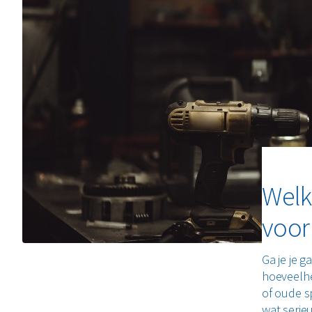
Welk
voor
Ga je je 
hoeveelhe
of oude s
wat serieu