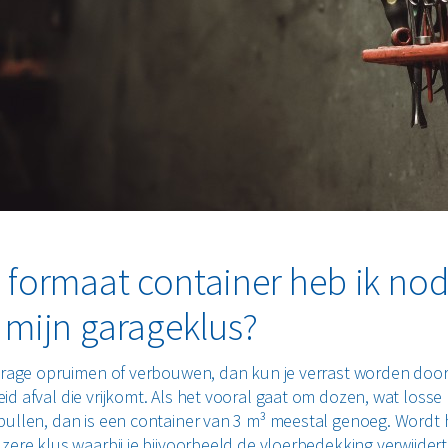
 formaat container heb ik nod
 mijn garageklus?
garage opruimen of verbouwen, dan kun je verrast worden doo
id afval die vrijkomt. Als het vooral gaat om dozen, wat loss
pullen, dan is een container van 3 m³ meestal genoeg. Wordt 
zere klus waarbij je bijvoorbeeld de vloerbedekking verwijdert