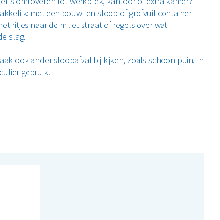
zelfs omtoveren tot werkplek, kantoor of extra kamer?
makkelijk: met een bouw- en sloop of grofvuil container
et ritjes naar de milieustraat of regels over wat
de slag.
k ook ander sloopafval bij kijken, zoals schoon puin. In
culier gebruik.