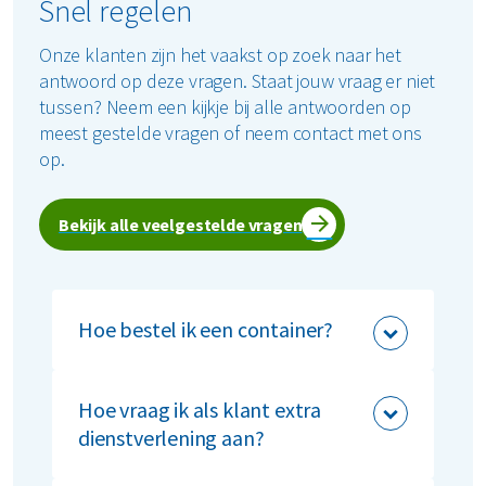
Snel regelen
Restafval
Onze klanten zijn het vaakst op zoek naar het
antwoord op deze vragen. Staat jouw vraag er niet
Vertrouwelijk papier
tussen? Neem een kijkje bij alle antwoorden op
meest gestelde vragen of neem contact met ons
Alle soorten afval
op.
Bekijk alle veelgestelde vragen
Hoe bestel ik een container?
Je kunt eenvoudig een container
bestellen via onze online
Hoe vraag ik als klant extra
webshop
. De
containers die je nodig hebt, plaats je in
dienstverlening aan?
de winkelwagen om vervolgens een