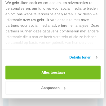
Zo houd je altijd controle over jouw afvalbeheer en
We gebruiken cookies om content en advertenties te
voldoe je eenvoudig aan CSRD-richtlijnen.
personaliseren, om functies voor social media te bieden
en om ons websiteverkeer te analyseren. Ook delen we
informatie over uw gebruik van onze site met onze
Ga naar MyRenewi
partners voor social media, adverteren en analyse. Deze
partners kunnen deze gegevens combineren met andere
informatie die u aan ze heeft verstrekt of die ze hebben
Waar gaat jouw vraag over?
verzameld op basis van uw gebruik van hun services.
Details tonen
Alles toestaan
Offerte, bestellen en wijzigingen
Aanpassen
Alles wat je moet weten om klant te worden