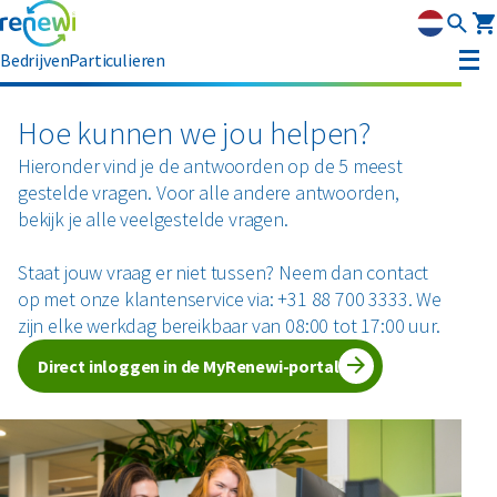
Bedrijven
Particulieren
Container huren
Hoe kunnen we jou helpen?
Hieronder vind je de antwoorden op de 5 meest
Afvalbeheer
gestelde vragen. Voor alle andere antwoorden,
Afvalbeheer
bekijk je alle veelgestelde vragen.
Soorten afval
Afvalinzameling
Rolcontainers
Staat jouw vraag er niet tussen? Neem dan contact
Asbest
Circulaire materialen
Afzetcontainers
op met onze klantenservice via: +31 88 700 3333. We
Ondergrondse containers
zijn elke werkdag bereikbaar van 08:00 tot 17:00 uur.
Perscontainers
Banden
Glas
Advies
Direct inloggen in de MyRenewi-portal
Swill tank
Inzamelmiddelen gevaarlijk afval
Bouw- en sloopafval
Hout
Klantenservice
Interne inzamelmiddelen
Branches
Folie
Metalen
MyRenewi
Bouw