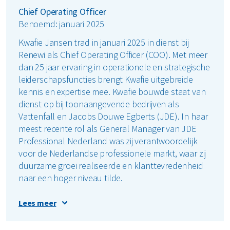
Chief Operating Officer
Benoemd: januari 2025
Kwafie Jansen trad in januari 2025 in dienst bij
Renewi als Chief Operating Officer (COO). Met meer
dan 25 jaar ervaring in operationele en strategische
leiderschapsfuncties brengt Kwafie uitgebreide
kennis en expertise mee. Kwafie bouwde staat van
dienst op bij toonaangevende bedrijven als
Vattenfall en Jacobs Douwe Egberts (JDE). In haar
meest recente rol als General Manager van JDE
Professional Nederland was zij verantwoordelijk
voor de Nederlandse professionele markt, waar zij
duurzame groei realiseerde en klanttevredenheid
naar een hoger niveau tilde.
Daarnaast heeft zij zich bewezen als een sterke
Lees meer
leider op het gebied van operationele
uitmuntendheid en veiligheid. Kwafie behaalde een