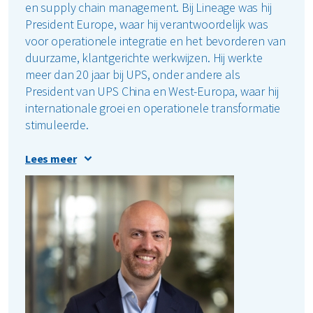
en supply chain management. Bij Lineage was hij
President Europe, waar hij verantwoordelijk was
voor operationele integratie en het bevorderen van
duurzame, klantgerichte werkwijzen. Hij werkte
meer dan 20 jaar bij UPS, onder andere als
President van UPS China en West-Europa, waar hij
internationale groei en operationele transformatie
stimuleerde.
Harld werkte ook als Regional President Northern
Lees meer
Europe bij ManpowerGroup, waar hij meerdere
bedrijfsonderdelen aanstuurde en digitale,
operationele veranderingen leidde in de HR-
dienstensector. Hij combineert internationale
ervaring en een strategische denkwijze met een
praktische, data-gedreven leiderschapsstijl, altijd
met een sterke focus op mensen, prestaties,
veiligheid en lange termijn impact. Harld heeft een
masterdiploma in Bedrijfseconomie van de