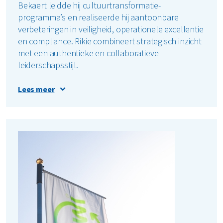
Bekaert leidde hij cultuurtransformatie-
programma’s en realiseerde hij aantoonbare
verbeteringen in veiligheid, operationele excellentie
en compliance. Rikie combineert strategisch inzicht
met een authentieke en collaboratieve
leiderschapsstijl.
Hij staat bekend om het bouwen van hoog
Lees meer
presterende organisaties, het stimuleren van
innovatie en het implementeren van SHEQ-
systemen van wereldklasse die zowel
mensveiligheid als duurzame bedrijfsresultaten
versterken. Zijn expertise omvat people & process
safety, milieumanagement, regulatory compliance
en kwaliteitsmanagement binnen complexe,
multinationale omgevingen.
In zijn rol bij Renewi is Rikie verantwoordelijk voor
het verankeren van een sterke en consistente