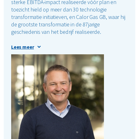
sterke EBITDA-impact realiseerde vóór plan en
toezicht hield op meer dan 30 technologie
transformatie initiatieven, en Calor Gas GB, waar hij
de grootste transformatie in de 87jarige
geschiedenis van het bedrijf realiseerde.
Eerder in zijn carrière bekleedde Alan senior
Lees meer
transformatierollen bij Johnson Matthey en
mondiale leiderschapsposities bij EY, waar hij
wereldwijd grote, technologiegedreven
businesstransformatieprogramma’s aanstuurde.
Als Chief Transformation Officer is hij
verantwoordelijk voor de uitvoering van Renewi’s
transformatieroadmap en voor het waarborgen dat
strategische initiatieven een duurzame impact op
lange termijn opleveren.