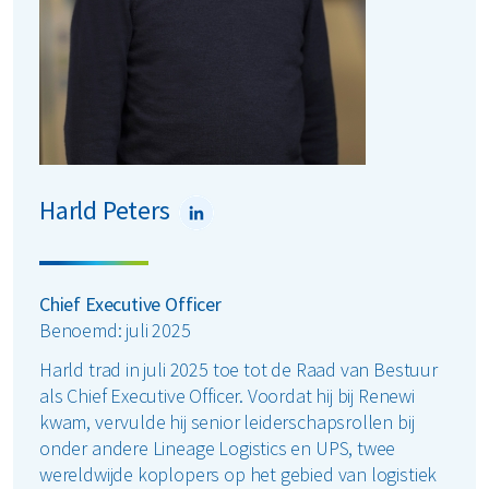
MyRenewi
ver ons
areers
Harld Peters
Chief Executive Officer
Benoemd: juli 2025
Harld trad in juli 2025 toe tot de Raad van Bestuur
als Chief Executive Officer. Voordat hij bij Renewi
kwam, vervulde hij senior leiderschapsrollen bij
onder andere Lineage Logistics en UPS, twee
wereldwijde koplopers op het gebied van logistiek