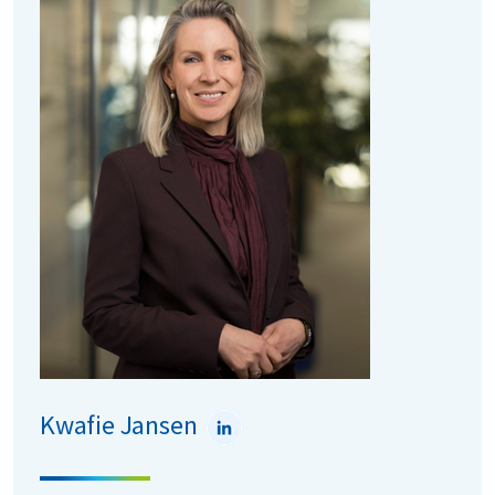
eindverantwoordelijke voor de P&L. Sinds 2023 is
Naomi lid van de Raad van Commissarissen van
Schenk Transport, een gespecialiseerd
internationaal logistiek bedrijf dat zich richt op het
weg- en internationaal transport van vloeibare
producten, gassen en gevaarlijke stoffen binnen
Europa. Naomi behaalde een universitaire graad in
Filosofie en voltooide executive
managementopleidingen aan IMD (Zwitserland) en
De Baak (Nederland).
Kwafie Jansen