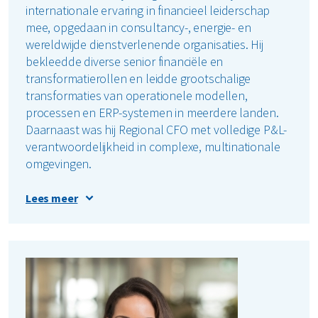
internationale ervaring in financieel leiderschap
mee, opgedaan in consultancy-, energie- en
wereldwijde dienstverlenende organisaties. Hij
bekleedde diverse senior financiële en
transformatierollen en leidde grootschalige
transformaties van operationele modellen,
processen en ERP-systemen in meerdere landen.
Daarnaast was hij Regional CFO met volledige P&L-
verantwoordelijkheid in complexe, multinationale
omgevingen.
Zijn ervaring combineert hands-on business
Lees meer
partnering met een sterke staat van dienst in
prestatieverbetering, kapitaalsdiscipline en
grootschalige transformatie.