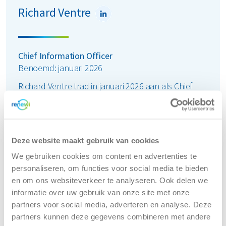
Richard Ventre
Chief Information Officer
Benoemd: januari 2026
Richard Ventre trad in januari 2026 aan als Chief
Information Officer (CIO) bij Renewi. Hij brengt meer
dan twintig jaar internationale ervaring mee in
digitale en technologische leiderschapsteams en
heeft grootschalige transformaties geleid in de VS,
Deze website maakt gebruik van cookies
Europa en Azië. Voor zijn komst naar Renewi was
We gebruiken cookies om content en advertenties te
Richard Group CIO bij SHV Holdings in Nederland,
personaliseren, om functies voor social media te bieden
waar hij verantwoordelijk was voor de
en om ons websiteverkeer te analyseren. Ook delen we
technologiestrategie van een wereldwijd netwerk
informatie over uw gebruik van onze site met onze
van bedrijven actief in onder meer transport, retail,
partners voor social media, adverteren en analyse. Deze
energie, voeding en private equity.
partners kunnen deze gegevens combineren met andere