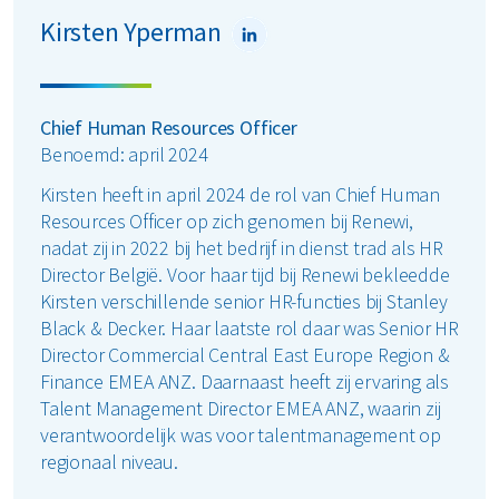
gemeenschap en is hij medevoorzitter van het
Kirsten Yperman
Governing Body van de Benelux CIO Community.
Richard behaalde een bachelor in Computer
Science aan Liverpool John Moores University.
Chief Human Resources Officer
Benoemd: april 2024
Kirsten heeft in april 2024 de rol van Chief Human
Resources Officer op zich genomen bij Renewi,
nadat zij in 2022 bij het bedrijf in dienst trad als HR
Director België. Voor haar tijd bij Renewi bekleedde
Kirsten verschillende senior HR-functies bij Stanley
Black & Decker. Haar laatste rol daar was Senior HR
Director Commercial Central East Europe Region &
Finance EMEA ANZ. Daarnaast heeft zij ervaring als
Talent Management Director EMEA ANZ, waarin zij
verantwoordelijk was voor talentmanagement op
regionaal niveau.