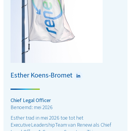
SHEQ-cultuur in alle business units. Rikie behaalde
masterdiploma’s in industriële wetenschappen en
veiligheidskunde, en een post-masterdiploma in
milieumanagement.
Esther Koens-Bromet
Chief Legal Officer
Benoemd: mei 2026
Esther trad in mei 2026 toe tot het
Executive Leadership Team van Renewi als Chief