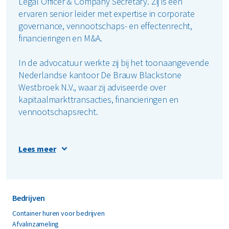
Legal Officer & Company Secretary. Zij is een
ervaren senior leider met expertise in corporate
governance, vennootschaps- en effectenrecht,
financieringen en M&A.
In de advocatuur werkte zij bij het toonaangevende
Nederlandse kantoor De Brauw Blackstone
Westbroek N.V., waar zij adviseerde over
kapitaalmarkttransacties, financieringen en
vennootschapsrecht.
Daarnaast bekleedde zij senior in-house functies bij
Lees meer
Ballast Nedam N.V. en ASM International N.V., waar
zij ruime ervaring opdeed binnen zowel
beursgenoteerde als niet-beursgenoteerde
organisaties, en nauw samenwerkte met directies,
Bedrijven
raden van bestuur en commissarissen.
Container huren voor bedrijven
Afvalinzameling