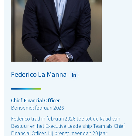
Radboud Universiteit Nijmegen.
Federico La Manna
Chief Financial Officer
Benoemd: februari 2026
Federico trad in februari 2026 toe tot de Raad van
Bestuur en het Executive Leadership Team als Chief
Financial Officer. Hij brengt meer dan 20 jaar