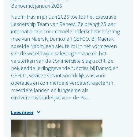
Benoemd: januari 2026
Naomi trad in januari 2026 toe tot het Executive
Leadership Team van Renewi. Ze brengt 25 jaar
internationale commerciële leiderschapservaring
mee van Maersk, Damco en GEFCO. Bij Maersk
speelde Naomi een sleutelrol in het vormgeven
van de wereldwijde salesorganisatie en het
versterken van de commerciële slagkracht. Ze
bekleedde leidinggevende functies bij Damco en
GEFCO, waar ze verantwoordelijk was voor
operaties en commerciële verbetertrajecten in
meerdere landen en fungeerde als
eindverantwoordelijke voor de P&L.
Ze bekleedde leidinggevende functies bij Damco en
Lees meer
GEFCO, waar ze verantwoordelijk was voor
operaties en commerciële verbetertrajecten in
meerdere landen en fungeerde als