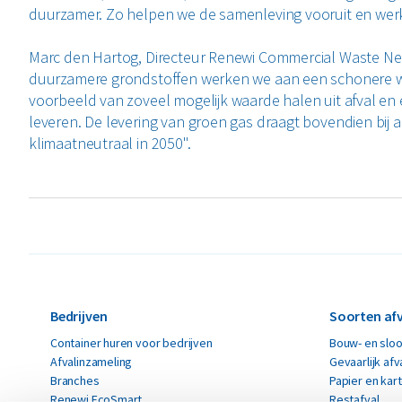
duurzamer. Zo helpen we de samenleving vooruit en werke
Marc den Hartog, Directeur Renewi Commercial Waste Ned
duurzamere grondstoffen werken we aan een schonere we
voorbeeld van zoveel mogelijk waarde halen uit afval en 
leveren. De levering van groen gas draagt bovendien bij 
klimaatneutraal in 2050".
Bedrijven
Soorten afv
Container huren voor bedrijven
Bouw- en sloo
Afvalinzameling
Gevaarlijk afv
Branches
Papier en kar
Renewi EcoSmart
Restafval