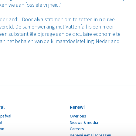
n we aan fossiele vrijheid.”
erland: "Door afvalstromen om te zetten in nieuwe
reld. De samenwerking met Vattenfall is een mooi
een substantiële bijdrage aan de circulaire economie te
aan het behalen van de klimaatdoelstelling; Nederland
al
Renewi
pafval
Over ons
al
Nieuws & media
ton
Careers
Renewi e-mailadressen