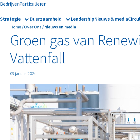
Bedrijven
Particulieren
Strategie
Duurzaamheid
Leadership
Nieuws & media
Circu
Home
Over Ons
Nieuws en media
Strategie
Duurzaamheid
Onze divisies
Erkenning
Groen gas van Renew
Vattenfall
09 januari 2024