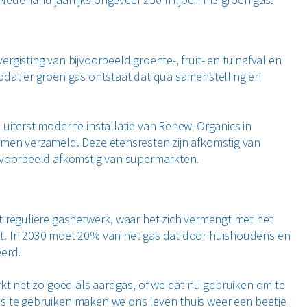
gisting van bijvoorbeeld groente-, fruit- en tuinafval en
odat er groen gas ontstaat dat qua samenstelling en
uiterst moderne installatie van Renewi Organics in
omen verzameld. Deze etensresten zijn afkomstig van
ijvoorbeeld afkomstig van supermarkten.
t reguliere gasnetwerk, waar het zich vermengt met het
t. In 2030 moet 20% van het gas dat door huishoudens en
eerd.
rkt net zo goed als aardgas, of we dat nu gebruiken om te
s te gebruiken maken we ons leven thuis weer een beetje