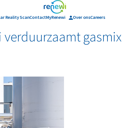
lar Reality Scan
Contact
MyRenewi
Over ons
Careers
Geschiedenis
i verduurzaamt gasmix