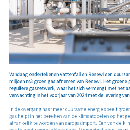
Vandaag ondertekenen Vattenfall en Renewi een duurzame
miljoen m3 groen gas afnemen van Renewi. Het groene 
reguliere gasnetwerk, waar het zich vermengt met het a
verwachting in het voorjaar van 2024 met de levering van
In de overgang naar meer duurzame energie speelt groen 
gas helpt in het bereiken van de klimaatdoelen op het 
afhankelijk te worden van aardgasimport. Eén van de klima
gas te produceren in Nederland. Momenteel produceert N