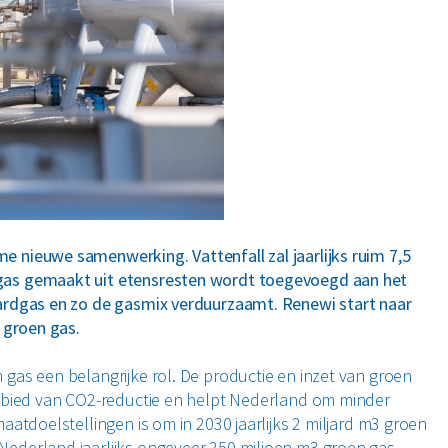
 nieuwe samenwerking. Vattenfall zal jaarlijks ruim 7,5
gas gemaakt uit etensresten wordt toegevoegd aan het
ardgas en zo de gasmix verduurzaamt. Renewi start naar
 groen gas.
gas een belangrijke rol. De productie en inzet van groen
gebied van CO2-reductie en helpt Nederland om minder
atdoelstellingen is om in 2030 jaarlijks 2 miljard m3 groen
ederland jaarlijks ongeveer 250 miljoen m3 groen gas.