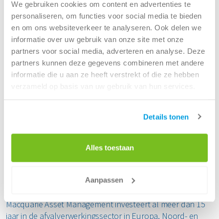
afvalsector. We kijken ernaar uit om het bedrijf te
We gebruiken cookies om content en advertenties te
ondersteunen bij de uitvoering van haar
personaliseren, om functies voor social media te bieden
transformatietraject en langetermijngroeiplannen, en zo
en om ons websiteverkeer te analyseren. Ook delen we
bij te dragen aan een meer circulaire economie in Europa.”
informatie over uw gebruik van onze site met onze
partners voor social media, adverteren en analyse. Deze
Annemieke den Otter, CFO and Member of the Board
partners kunnen deze gegevens combineren met andere
Renewi
, vult trots aan: “We zijn enthousiast over de
informatie die u aan ze heeft verstrekt of die ze hebben
samenwerking met het Consortium, terwijl we ons blijven
verzameld op basis van uw gebruik van hun services.
focussen op vooruitgang in circulariteit en ons
onderscheiden als het toonaangevende waste-to-
Details tonen
productbedrijf in Europa’s meest geavanceerde circulaire
economieën. Afgelopen jaren zetten we hier al mooie
stappen in, en met deze nieuwe samenwerking – en
Alles toestaan
dankzij de passie en inzet van onze teams – kijk ik met
vertrouwen uit naar een duurzamere samenleving voor
iedereen.”
Aanpassen
Macquarie Asset Management investeert al meer dan 15
jaar in de afvalverwerkingssector in Europa, Noord- en