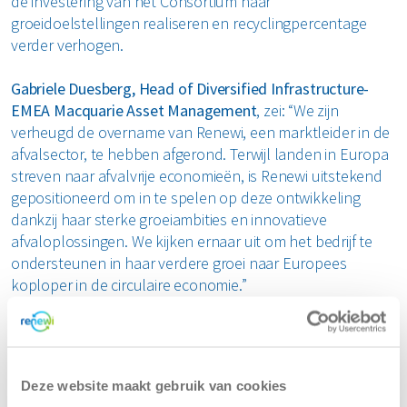
de investering van het Consortium haar
groeidoelstellingen realiseren en recyclingpercentage
verder verhogen.
Gabriele Duesberg, Head of Diversified Infrastructure-
EMEA Macquarie Asset Management
, zei: “We zijn
verheugd de overname van Renewi, een marktleider in de
afvalsector, te hebben afgerond. Terwijl landen in Europa
streven naar afvalvrije economieën, is Renewi uitstekend
gepositioneerd om in te spelen op deze ontwikkeling
dankzij haar sterke groeiambities en innovatieve
afvaloplossingen. We kijken ernaar uit om het bedrijf te
ondersteunen in haar verdere groei naar Europees
koploper in de circulaire economie.”
Lincoln Webb, Executive Vice President & Global Head,
Infrastructure & Renewable Resources bij BCI
, merkt op
:
“Deze overname biedt ons een mooie kans om samen te
Deze website maakt gebruik van cookies
werken met Renewi, een gevestigde speler in de