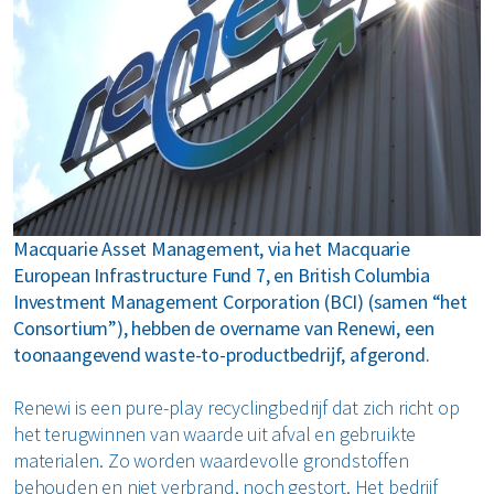
MyRenewi
ver ons
areers
Macquarie Asset Management, via het Macquarie
European Infrastructure Fund 7, en British Columbia
Investment Management Corporation (BCI) (samen “het
Consortium”), hebben de overname van Renewi, een
toonaangevend waste-to-productbedrijf, afgerond.
Renewi is een pure-play recyclingbedrijf dat zich richt op
het terugwinnen van waarde uit afval en gebruikte
materialen. Zo worden waardevolle grondstoffen
behouden en niet verbrand, noch gestort. Het bedrijf