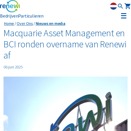
Bedrijven
Particulieren
Home
Over Ons
Nieuws en media
Strategie
Macquarie Asset Management en
BCI ronden overname van Renewi
Strategie
Duurzaamheid
af
Onze divisies
Duurzaamheid
Leadership
06 juni 2025
Geschiedenis
Erkenning
Nieuws & media
Innovatie
Circular Reality Scan
Contact