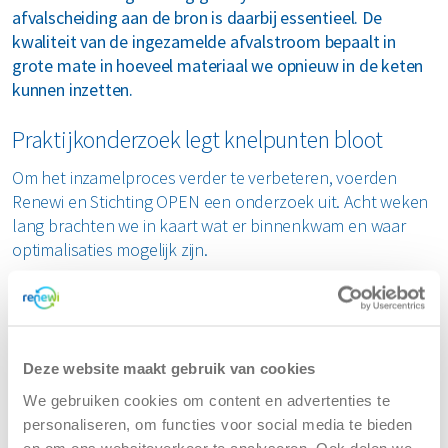
afvalscheiding aan de bron is daarbij essentieel. De
kwaliteit van de ingezamelde afvalstroom bepaalt in
grote mate in hoeveel materiaal we opnieuw in de keten
kunnen inzetten.
Praktijkonderzoek legt knelpunten bloot
Om het inzamelproces verder te verbeteren, voerden
Renewi en Stichting OPEN een onderzoek uit. Acht weken
lang brachten we in kaart wat er binnenkwam en waar
optimalisaties mogelijk zijn.
De analyse toont dat ongeveer de helft van de
aangeleverde vrachten afwijkingen bevat. Het gaat vooral
om verkeerd gevulde rekken voor platte tv-schermen en
overbeladen containers. In 7 keer per 100 containers
Deze website maakt gebruik van cookies
zaten volle frituurpannen. Zelfs in deze lage aantallen
We gebruiken cookies om content en advertenties te
vormt dit een grote verstoring van het sorteerproces.
personaliseren, om functies voor social media te bieden
en om ons websiteverkeer te analyseren. Ook delen we