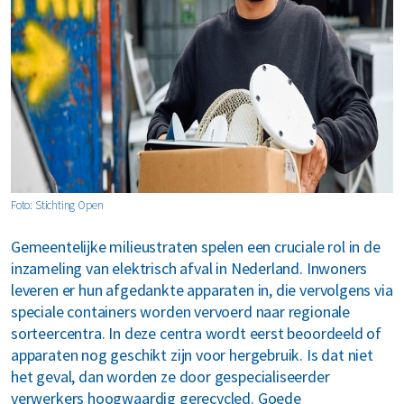
MyRenewi
ver ons
areers
Foto: Stichting Open
Gemeentelijke milieustraten spelen een cruciale rol in de
inzameling van elektrisch afval in Nederland. Inwoners
leveren er hun afgedankte apparaten in, die vervolgens via
speciale containers worden vervoerd naar regionale
sorteercentra. In deze centra wordt eerst beoordeeld of
apparaten nog geschikt zijn voor hergebruik. Is dat niet
het geval, dan worden ze door gespecialiseerder
verwerkers hoogwaardig gerecycled. Goede