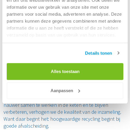
Gerichte verbeteracties in de keten
informatie over uw gebruik van onze site met onze
partners voor social media, adverteren en analyse. Deze
De inzichten zijn gedeeld met alle betrokken partijen.
partners kunnen deze gegevens combineren met andere
Samen wordt gewerkt aan gerichte verbeteracties,
informatie die u aan ze heeft verstrekt of die ze hebben
bijvoorbeeld op het gebied van juiste belading, instructies
verzameld op basis van uw gebruik van hun services.
en inrichting van inzamelmiddelen.
Het onderzoek sluit aan op een breder traject van
Details tonen
Stichting OPEN, waarin ook de kwaliteit van
inzamelmiddelen en de bebording op milieustraten wordt
Alles toestaan
onderzocht.
Samen de kwaliteit verder verhogen
Aanpassen
De basis staat, maar er is ruimte om te verbeteren. Door
nauwer samen te werken in de keten en te blijven
verbeteren, verhogen we de kwaliteit van de inzameling.
Want daar begint het: hoogwaardige recycling begint bij
goede afvalscheiding.