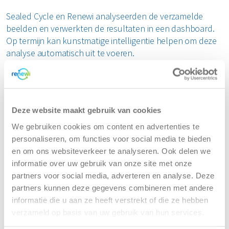
Sealed Cycle en Renewi analyseerden de verzamelde
beelden en verwerkten de resultaten in een dashboard.
Op termijn kan kunstmatige intelligentie helpen om deze
analyse automatisch uit te voeren.
Bijna één op de vier materialen hoort niet in
SZA-vat
Deze website maakt gebruik van cookies
Uit de analyse blijkt dat 23 procent van de geregistreerde
materialen niet in een SZA-vat thuishoort. Deze materialen
We gebruiken cookies om content en advertenties te
kunnen via een andere, minder milieubelastende
personaliseren, om functies voor social media te bieden
afvalstroom worden verwerkt. Van deze materialen hoort
en om ons websiteverkeer te analyseren. Ook delen we
48 procent bij het restafval. Het gaat daarbij vooral om
informatie over uw gebruik van onze site met onze
lege spuiten zonder naald, lege infuuszakken en
partners voor social media, adverteren en analyse. Deze
handschoenen. Daarnaast kan 26 procent worden
partners kunnen deze gegevens combineren met andere
ingezameld als plastic afval, zoals plastic verpakkingen
informatie die u aan ze heeft verstrekt of die ze hebben
van medicijnen. Vijftien procent bestaat uit glas,
verzameld op basis van uw gebruik van hun services.
waaronder lege medicatieflesjes. De overige vier procent