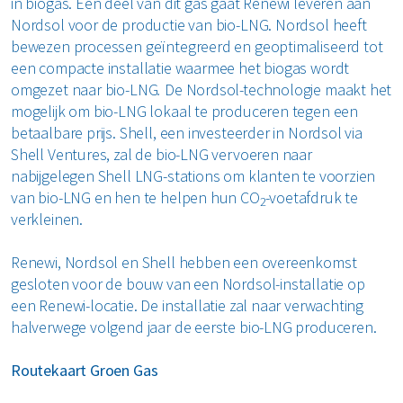
in biogas. Een deel van dit gas gaat Renewi leveren aan
MyRenewi
Nordsol voor de productie van bio-LNG. Nordsol heeft
bewezen processen geïntegreerd en geoptimaliseerd tot
een compacte installatie waarmee het biogas wordt
ver ons
omgezet naar bio-LNG
.
De Nordsol-technologie maakt het
mogelijk om bio-LNG lokaal te produceren tegen een
areers
betaalbare prijs. Shell, een investeerder in Nordsol via
Shell Ventures, zal de bio-LNG vervoeren naar
nabijgelegen Shell LNG-stations om klanten te voorzien
van bio-LNG en hen te helpen hun CO
-voetafdruk te
2
verkleinen.
Renewi, Nordsol en Shell hebben een overeenkomst
gesloten voor de bouw van een Nordsol-installatie op
een Renewi-locatie. De installatie zal naar verwachting
halverwege volgend jaar de eerste bio-LNG produceren.
Routekaart Groen Gas