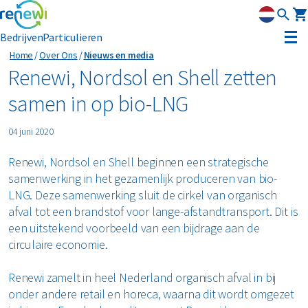
Bedrijven
Particulieren
Home
Over Ons
Nieuws en media
Strategie
Renewi, Nordsol en Shell zetten
samen in op bio-LNG
Strategie
Duurzaamheid
04 juni 2020
Onze divisies
Duurzaamheid
Leadership
Renewi, Nordsol en Shell beginnen een strategische
Geschiedenis
Erkenning
samenwerking in het gezamenlijk produceren van bio-
LNG. Deze samenwerking sluit de cirkel van organisch
Nieuws & media
Innovatie
afval tot een brandstof voor lange-afstandtransport. Dit is
een uitstekend voorbeeld van een bijdrage aan de
Circular Reality Scan
circulaire economie.
Renewi zamelt in heel Nederland organisch afval in bij
Contact
onder andere retail en horeca, waarna dit wordt omgezet