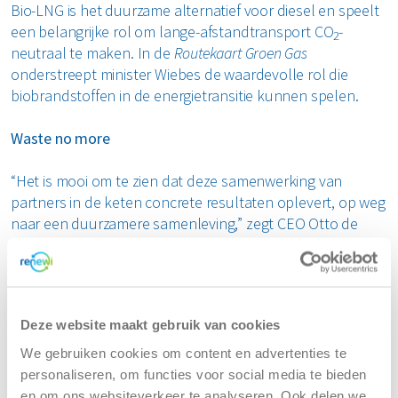
Bio-LNG is het duurzame alternatief voor diesel en speelt
een belangrijke rol om lange-afstandtransport CO
-
2
neutraal te maken. In de
Routekaart Groen Gas
onderstreept minister Wiebes de waardevolle rol die
biobrandstoffen in de energietransitie kunnen spelen.
Waste no more
“Het is mooi om te zien dat deze samenwerking van
partners in de keten concrete resultaten oplevert, op weg
naar een duurzamere samenleving,” zegt CEO Otto de
Bont van Renewi. “Dit past bij onze visie op
waste no more
en sluit aan bij het streven om het voortouw te nemen in
het creëren van secundaire grondstoffen en de
verbindende schakel te zijn in het hart van de circulaire
Deze website maakt gebruik van cookies
economie.”
We gebruiken cookies om content en advertenties te
Nederlands bio-LNG
personaliseren, om functies voor social media te bieden
en om ons websiteverkeer te analyseren. Ook delen we