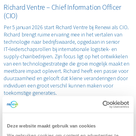
Richard Ventre – Chief Information Officer
(CIO)
Per 5 januari 2026 start Richard Ventre bij Renewi als CIO.
Richard brengt ruime ervaring mee in het vertalen van
technologie naar bedrijfswaarde, opgedaan in senior
IT‑leiderschapsrollen bij internationale logistiek- en
supply-chainbedrijven. Zijn focus ligt op het ontwikkelen
van een technologiestrategie die groei mogelijk maakt en
meetbare impact oplevert. Richard heeft een passie voor
duurzaamheid en gelooft dat kleine veranderingen door
individuen een groot verschil kunnen maken voor
toekomstige generaties.
Naomi Landman – Chief Commercial Officer
(CCO)
Deze website maakt gebruik van cookies
Naomi Landman treedt per 12 januari 2026 in dienst bij
Renewi. Met 25 jaar internationale ervaring in commercieel
We gebruiken cookies om content en advertenties te