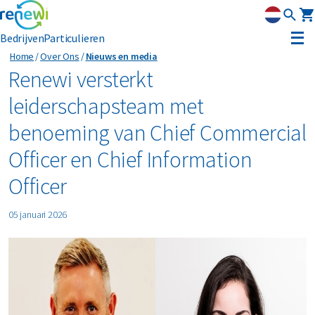
Bedrijven
Particulieren
Home
Over Ons
Nieuws en media
Strategie
Renewi versterkt
leiderschapsteam met
Strategie
Duurzaamheid
benoeming van Chief Commercial
Onze divisies
Duurzaamheid
Leadership
Officer en Chief Information
Geschiedenis
Erkenning
Officer
Nieuws & media
Innovatie
05 januari 2026
Circular Reality Scan
Contact