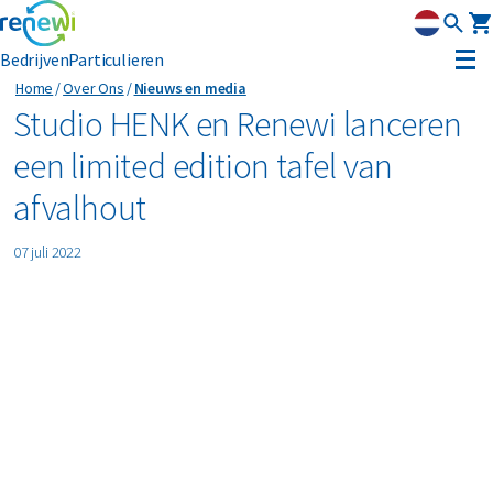
Bedrijven
Particulieren
Home
Over Ons
Nieuws en media
Strategie
Studio HENK en Renewi lanceren
een limited edition tafel van
Strategie
Duurzaamheid
afvalhout
Onze divisies
Duurzaamheid
Leadership
07 juli 2022
Geschiedenis
Erkenning
Nieuws & media
Innovatie
Circular Reality Scan
Contact