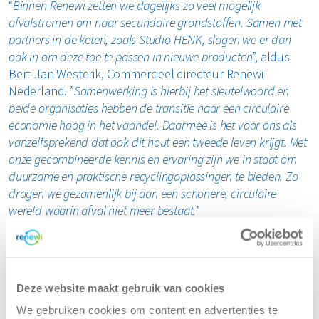
“
Binnen Renewi zetten we dagelijks zo veel mogelijk
afvalstromen om naar secundair
e
grondstoffen. Samen met
partners in de keten, zoals Studio HENK, slagen we er dan
ook in om deze toe te passen in nieuwe producten
”, aldus
Bert-Jan Westerik, Commercieel directeur Renewi
Nederland. ”
Samenwerking is hierbij het sleutelwoord en
beide organisaties hebben de transitie naar een circulaire
economie hoog in het vaandel. Daarmee is het voor ons als
vanzelfsprekend dat ook dit hout een tweede leven krijgt. Met
onze gecombineerde kennis en ervaring zijn we in staat om
duurzame en praktische recyclingoplossingen te bieden. Zo
dragen we gezamenlijk bij aan een schonere, circulaire
wereld waarin afval niet meer bestaat.
”
Doelbewuste designmeubels
De Slot eettafel van 100% gerecycled naaldhout is het
Deze website maakt gebruik van cookies
resultaat van een reeks stappen die Studio HENK zette
We gebruiken cookies om content en advertenties te
om een duurzamer meubelmerk te worden. Studio