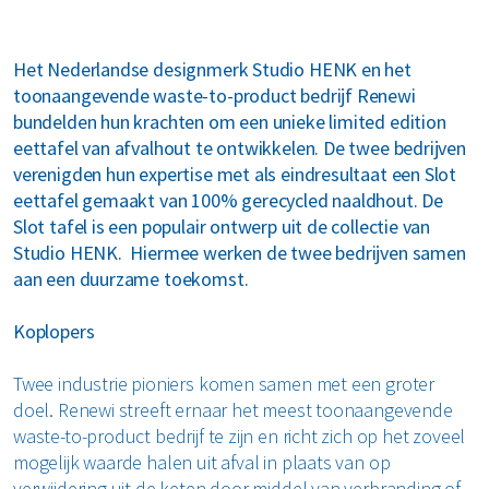
MyRenewi
Het Nederlandse designmerk Studio HENK en het
ver ons
toonaangevende waste-to-product bedrijf Renewi
bundelden hun krachten om een unieke limited edition
eettafel van afvalhout te ontwikkelen. De twee bedrijven
areers
verenigden hun expertise met als eindresultaat een Slot
eettafel gemaakt van 100% gerecycled naaldhout. De
Slot tafel is een populair ontwerp uit de collectie
van
Studio HENK.
Hiermee werken de twee bedrijven samen
aan een duurzame toekomst.
Koplopers
Twee industrie pioniers komen samen met een groter
doel. Renewi streeft ernaar het meest toonaangevende
waste-to-product bedrijf te zijn en richt zich op het zoveel
mogelijk waarde halen uit afval in plaats van op
verwijdering uit de keten door middel van verbranding of