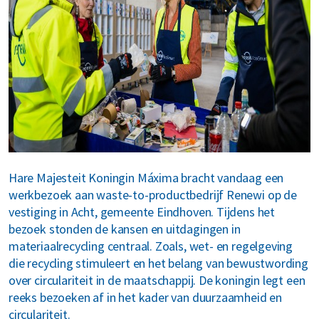
MyRenewi
ver ons
areers
Hare Majesteit Koningin Máxima bracht vandaag een
werkbezoek aan waste-to-productbedrijf Renewi op de
vestiging in Acht, gemeente Eindhoven. Tijdens het
bezoek stonden de kansen en uitdagingen in
materiaalrecycling centraal. Zoals, wet- en regelgeving
die recycling stimuleert en het belang van bewustwording
over circulariteit in de maatschappij. De koningin legt een
reeks bezoeken af in het kader van duurzaamheid en
circulariteit.