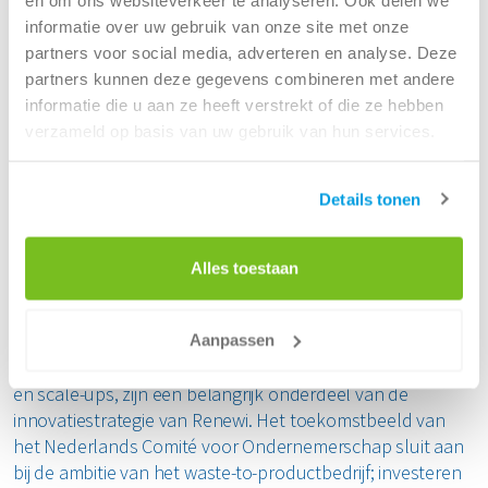
leveren we een belangrijke bijdrage aan het verminderen
informatie over uw gebruik van onze site met onze
van emissies en verlagen we de druk op primaire
partners voor social media, adverteren en analyse. Deze
grondstoffen.
partners kunnen deze gegevens combineren met andere
informatie die u aan ze heeft verstrekt of die ze hebben
Samenwerkingen in de keten
verzameld op basis van uw gebruik van hun services.
Koningin Máxima is lid van het Nederlands Comité voor
Ondernemerschap. Dit Comité is ingesteld door het
Details tonen
ministerie van Economische Zaken en Klimaat om
ondernemerschap in Nederland te stimuleren. Daarbij
richt het Comité zich op versterking van het
Alles toestaan
groeipotentieel van het midden- en kleinbedrijf.
Renewi is als Europees opererend bedrijf een schakel in
Aanpassen
de circulaire keten. Samenwerkingen, zoals met start-ups
en scale-ups, zijn een belangrijk onderdeel van de
innovatiestrategie van Renewi. Het toekomstbeeld van
het Nederlands Comité voor Ondernemerschap sluit aan
bij de ambitie van het waste-to-productbedrijf; investeren