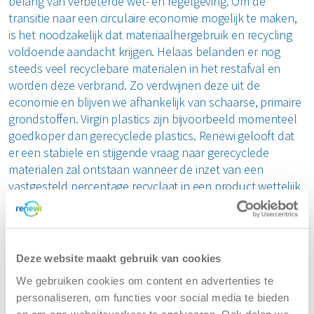
belang van verbeterde wet- en regelgeving. Om de
transitie naar een circulaire economie mogelijk te maken,
is het noodzakelijk dat materiaalhergebruik en recycling
voldoende aandacht krijgen. Helaas belanden er nog
steeds veel recyclebare materialen in het restafval en
worden deze verbrand. Zo verdwijnen deze uit de
economie en blijven we afhankelijk van schaarse, primaire
grondstoffen. Virgin plastics zijn bijvoorbeeld momenteel
goedkoper dan gerecyclede plastics. Renewi gelooft dat
er een stabiele en stijgende vraag naar gerecyclede
materialen zal ontstaan wanneer de inzet van een
vastgesteld percentage recyclaat in een product wettelijk
verplicht wordt.
Hoogwaardige recyclaten hebben een kleinere
ecologische voetafdruk dan nieuwe materialen en spelen
Deze website maakt gebruik van cookies
daarmee een belangrijke rol bij het behalen van
We gebruiken cookies om content en advertenties te
klimaatdoelstellingen. Door gebruikte materialen nieuw
personaliseren, om functies voor social media te bieden
leven te geven en terug te brengen in de economie,
en om ons websiteverkeer te analyseren. Ook delen we