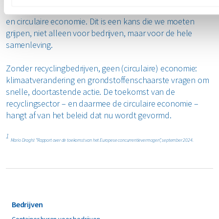
echt tot een koploper maken op het gebied van recycling
en circulaire economie. Dit is een kans die we moeten
grijpen, niet alleen voor bedrijven, maar voor de hele
samenleving.
Zonder recyclingbedrijven, geen (circulaire) economie:
klimaatverandering en grondstoffenschaarste vragen om
snelle, doortastende actie. De toekomst van de
recyclingsector – en daarmee de circulaire economie –
hangt af van het beleid dat nu wordt gevormd.
1
Mario Draghi: “Rapport over de toekomst van het Europese concurrentievermogen”, september 2024.
Bedrijven
Container huren voor bedrijven