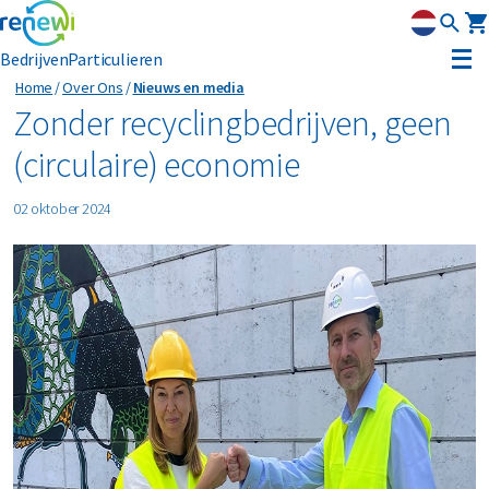
Bedrijven
Particulieren
Home
Over Ons
Nieuws en media
Strategie
Zonder recyclingbedrijven, geen
(circulaire) economie
Strategie
Duurzaamheid
02 oktober 2024
Onze divisies
Duurzaamheid
Leadership
Geschiedenis
Erkenning
Nieuws & media
Innovatie
Circular Reality Scan
Contact