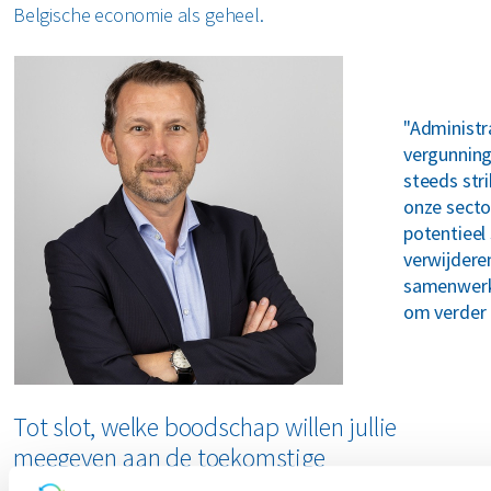
Belgische economie als geheel.
"Administr
vergunnin
steeds stri
onze secto
potentieel 
verwijdere
samenwerk
om verder 
Tot slot, welke boodschap willen jullie
meegeven aan de toekomstige
milieuministers?