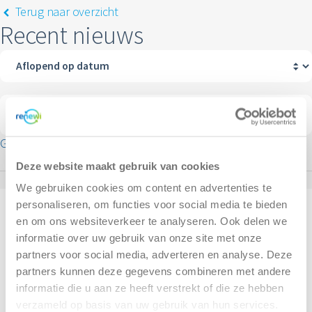
MyRenewi
Terug naar overzicht
Recent nieuws
ver ons
areers
Categorieën
Geen resultaten gevonden
Deze website maakt gebruik van cookies
We gebruiken cookies om content en advertenties te
personaliseren, om functies voor social media te bieden
Bedrijven
en om ons websiteverkeer te analyseren. Ook delen we
Container huren voor bedrijven
informatie over uw gebruik van onze site met onze
Afvalinzameling
partners voor social media, adverteren en analyse. Deze
Branches
partners kunnen deze gegevens combineren met andere
Renewi EcoSmart
informatie die u aan ze heeft verstrekt of die ze hebben
Acceptatievoorwaarden
verzameld op basis van uw gebruik van hun services.