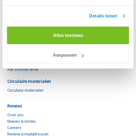
Particulieren
Container huren voor particulieren
Details tonen
Kies je klus
Soorten afval
Alles toestaan
Bouw- en sloopafval
Gevaarlijk afval
Aanpassen
Papier en karton
Restafval
Alle soorten afval
Circulaire materialen
Circulaire materialen
Renewi
Over ons
Nieuws & media
Careers
Renewi e-mailadressen