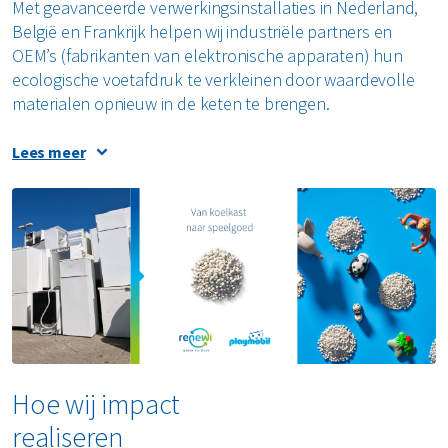
Met geavanceerde verwerkingsinstallaties in Nederland,
België en Frankrijk helpen wij industriële partners en
OEM’s (fabrikanten van elektronische apparaten) hun
ecologische voetafdruk te verkleinen door waardevolle
materialen opnieuw in de keten te brengen.
Hoe wij het verschil maken
Lees meer
Onze strategie sluit aan bij het overkoepelende doel van
Renewi: de toonaangevende waste-to-product
onderneming zijn. Wij zetten ons in voor duurzaamheid en
innovatie, met als doel de hoogste
materiaalterugwinningspercentages en de best mogelijke
milieuresultaten te realiseren.
Wij investeren in geavanceerde technologieën en
gezamenlijke innovatie met industriële partners om de
kwaliteit en veiligheid van onze processen continu te
Hoe wij impact
verbeteren. Onze Research & Development-teams werken
realiseren
regelmatig samen met externe stakeholders aan