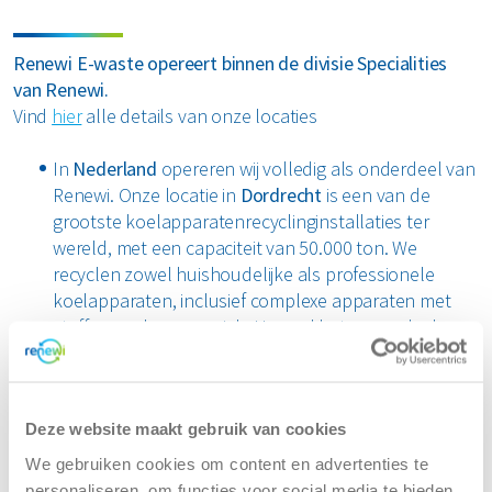
labtesten, pilotprojecten en de implementatie van nieuwe
technieken op al onze locaties.
Renewi E-waste opereert binnen de divisie Specialities
van Renewi.
Vind
hier
alle details van onze locaties
In
Nederland
opereren wij volledig als onderdeel van
Renewi. Onze locatie in
Dordrecht
is een van de
grootste koelapparatenrecyclinginstallaties ter
wereld, met een capaciteit van 50.000 ton. We
recyclen zowel huishoudelijke als professionele
koelapparaten, inclusief complexe apparaten met
stoffen zoals ammoniak. Hoewel het merendeel van
het materiaal uit de Nederlandse markt komt,
verwerken we ook internationaal ingezamelde
apparaten die gespecialiseerde behandeling
Deze website maakt gebruik van cookies
vereisen, voorbij standaardrecyclingmethoden.
We gebruiken cookies om content en advertenties te
In
Waalwijk
runt Renewi E-waste Plastics Europa’s
personaliseren, om functies voor social media te bieden