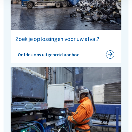
dat eveneens een belang van 10% bezit. Renewi E-
waste France in
Lesquin
verwerkt jaarlijks tot 22.000
ton aan apparaten en elektronica, waaronder 15.000
ton koelapparaten en 7.000 ton kleine en grote
huishoudelijke apparaten, plus IT-apparatuur. De
locatie biedt ook semi-geautomatiseerde recycling
Zoek je oplossingen voor uw afval?
van boilers aan, met eigen innovatieve systemen. Alle
afvalstromen komen uit heel Frankrijk.
Ontdek ons uitgebreid aanbod