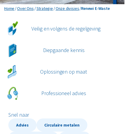
MyRenewi
Renewi E-Waste
Home
Over Ons
Strategie
Onze divisies
Renewi E-Waste
ver ons
Veilig en volgens de regelgeving
areers
Diepgaande kennis
Oplossingen op maat
Professioneel advies
Snel naar
Advies
Circulaire metalen