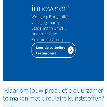
innoveren"
Wolfgang Burgstaller,
vestigingsmanager
Stadelmann GmbH,
onderdeel van
Exacompta Group
Lees de volledige
testimonial
Klaar om jouw productie duurzamer
te maken met circulaire kunststoffen?