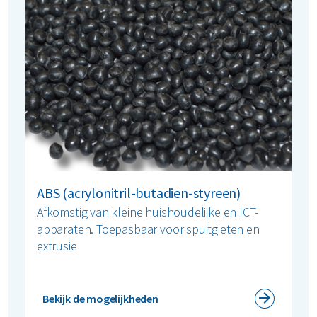
ABS (acrylonitril-butadien-styreen)
Afkomstig van kleine huishoudelijke en ICT-
apparaten. Toepasbaar voor spuitgieten en
extrusie
Bekijk de mogelijkheden