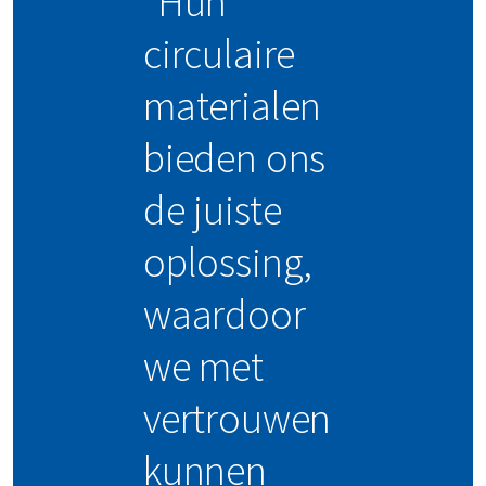
"Hun
circulaire
materialen
bieden ons
de juiste
oplossing,
waardoor
we met
vertrouwen
kunnen