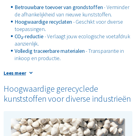
Betrouwbare toevoer van grondstoffen
- Verminder
de afhankelijkheid van nieuwe kunststoffen.
Hoogwaardige recyclaten
- Geschikt voor diverse
toepassingen.
CO₂-reductie
- Verlaagt jouw ecologische voetafdruk
aanzienlijk.
Volledig traceerbare materialen
- Transparantie in
inkoop en productie.
Partnerschap voor een circulaire toekomst
Lees meer
Als toonaangevende speler in de circulaire economie
Hoogwaardige gerecyclede
combineren we de inzameling van kunststofafval met
kunststoffen voor diverse industrieën
innovatieve interne recyclingprocessen. Dit zorgt voor een
consistente en hoogwaardige aanvoer van secundaire
grondstoffen die voldoen aan de behoeften van
industrieën die duurzaamheid hoog in het vaandel
hebben staan.