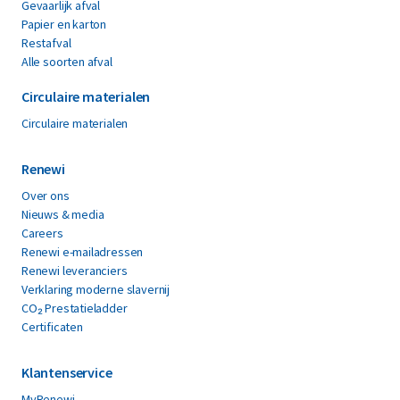
Gevaarlijk afval
Papier en karton
Restafval
Alle soorten afval
Circulaire materialen
Circulaire materialen
Renewi
Over ons
Nieuws & media
Careers
Renewi e-mailadressen
Renewi leveranciers
Verklaring moderne slavernij
CO₂ Prestatieladder
Certificaten
Klantenservice
MyRenewi