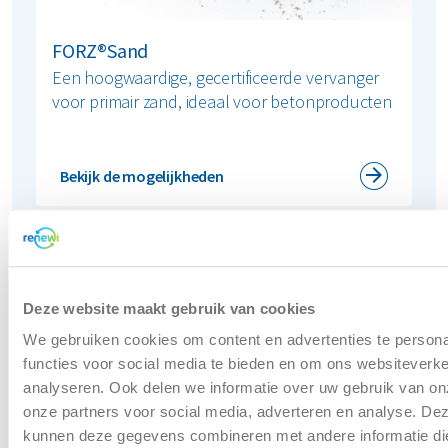
FORZ®Sand
Een hoogwaardige, gecertificeerde vervanger
voor primair zand, ideaal voor betonproducten
Bekijk de mogelijkheden
Van afval naar hoogwaardige
circulaire bouwgrondstoffen
Deze website maakt gebruik van cookies
We gebruiken cookies om content en advertenties te persona
functies voor social media te bieden en om ons websiteverke
Onze geavanceerde faciliteiten verwerken mineraal afval
analyseren. Ook delen we informatie over uw gebruik van on
uit de bouw en sloop:
onze partners voor social media, adverteren en analyse. De
kunnen deze gegevens combineren met andere informatie di
Sorteren en reinigen van minerale afvalstromen