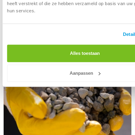
heeft verstrekt of die ze hebben verzameld op basis van uw 
Produceren van gecertificeerde recyclaten voor de
hun services.
beton- en weg- en waterbouwsector
Ondersteunen van een volledig circulaire
bouwsector
Detai
Alles toestaan
Aanpassen