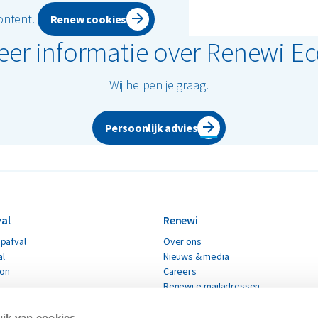
content.
Renew cookies
meer informatie over Renewi E
Wij helpen je graag!
Persoonlijk advies
al
Renewi
pafval
Over ons
al
Nieuws & media
ton
Careers
Renewi e-mailadressen
fval
Renewi leveranciers
Verklaring moderne slavernij
ik van cookies