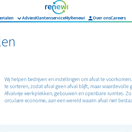
erialen
Advies
Klantenservice
MyRenewi
Over ons
Careers
Branches
Renewi Ec
Organics
ijk afval
Hout
Bouw
Waarom Re
len
Horeca en recreatie
Onze diens
Papier en karton
Matrassen
Industrie
Interne in
Logistiek
en tuinafval
Papier en karton
Retail
jk afval
Zakelijke dienstverlening
Wij helpen bedrijven en instellingen om afval te voorkomen. 
l
PMD
Zorg
te sorteren, zodat afval geen afval blijft, maar waardevoll
Bekijk alle branches
Afvalvrije werkplekken, gebouwen en openbare ruimtes. Zo
circulaire economie, aan een wereld waarin afval niet bestaa