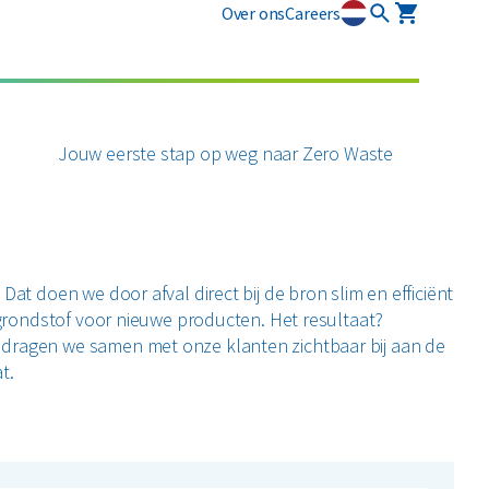
Over ons
Careers
osmart
Circulaire diensten
Plastics
Puin
newi EcoSmart?
CSRD
Jouw eerste stap op weg naar Zero Waste
ten
Circulair+
Alle circulaire materialen
Restafval
zamelmiddelen
Vertrouwelijk papier
Dat doen we door afval direct bij de bron slim en efficiënt
Alle soorten afval
e grondstof voor nieuwe producten. Het resultaat?
 dragen we samen met onze klanten zichtbaar bij aan de
t.