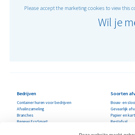
Please accept the marketing cookies to view this 
Wil je 
Bedrijven
Soorten afv
Container huren voor bedrijven
Bouw- en sloo
Afvalinzameling
Gevaarlijk afv
Branches
Papier en kar
Renewi EcoSmart
Restafval
Acceptatievoorwaarden
Alle soorten a
Deze website maakt gebru