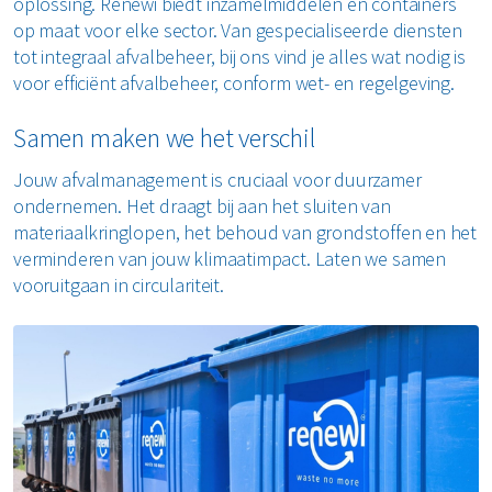
oplossing. Renewi biedt inzamelmiddelen en containers
op maat voor elke sector. Van gespecialiseerde diensten
Restafval
tot integraal afvalbeheer, bij ons vind je alles wat nodig is
voor efficiënt afvalbeheer, conform wet- en regelgeving.
Vertrouwelijk papier
Samen maken we het verschil
Alle soorten afval
Jouw afvalmanagement is cruciaal voor duurzamer
ondernemen. Het draagt bij aan het sluiten van
materiaalkringlopen, het behoud van grondstoffen en het
verminderen van jouw klimaatimpact. Laten we samen
vooruitgaan in circulariteit.