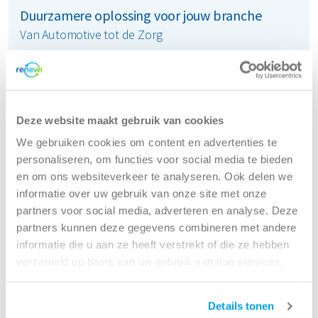
Duurzamere oplossing voor jouw branche
Van Automotive tot de Zorg
Bekijk al onze brancheoplossingen
Deze website maakt gebruik van cookies
We gebruiken cookies om content en advertenties te
personaliseren, om functies voor social media te bieden
en om ons websiteverkeer te analyseren. Ook delen we
informatie over uw gebruik van onze site met onze
partners voor social media, adverteren en analyse. Deze
partners kunnen deze gegevens combineren met andere
CSRD-ready met Renewi
informatie die u aan ze heeft verstrekt of die ze hebben
verzameld op basis van uw gebruik van hun services.
De CSRD-wetgeving (Corporate Sustainability
Reporting Directive) komt voort uit de Europese
Details tonen
Green Deal. Het is een Europese wetgeving die