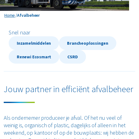
Horeca en recreatie
Gevaarlijk afval
Mineralen
Industrie
ver ons
Afvalbeheer
Home
Afvalbeheer
Logistiek
Glas
Organics
Retail
Zakelijke dienstverlening
Snel naar
areers
Groen- en tuinafval
Papier en karton
Zorg
Inzamelmiddelen
Brancheoplossingen
Bekijk alle branches
Grofvuil
Plastics
Renewi Ecosmart
Renewi Ecosmart
CSRD
Waarom Renewi EcoSmart?
Hout
Onze diensten
Alle circulaire materialen
Interne inzamelmiddelen
Circulaire diensten
Matrassen
Jouw partner in efficiënt afvalbeheer
CSRD
Circulair+
Papier en karton
PMD
Als ondernemer produceer je afval. Of het nu veel of
weinig is, organisch of plastic, dagelijks of alleen in het
Puin
weekend, op kantoor of op de bouwplaats: wij hebben de