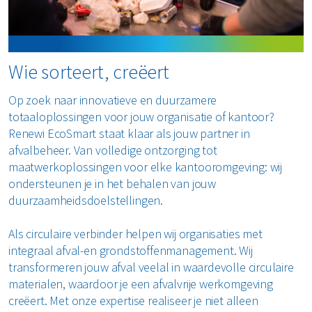
wettelijke verplichtingen, maar ook actief bijdragen
aan jouw duurzaamheidsdoelen.
Wie sorteert, creëert
Ontdek hoe jouw bedrijf CSRD-ready wordt
Op zoek naar innovatieve en duurzamere
totaaloplossingen voor jouw organisatie of kantoor?
Renewi EcoSmart staat klaar als jouw partner in
afvalbeheer. Van volledige ontzorging tot
maatwerkoplossingen voor elke kantooromgeving: wij
ondersteunen je in het behalen van jouw
duurzaamheidsdoelstellingen.
Als circulaire verbinder helpen wij organisaties met
integraal afval-en grondstoffenmanagement. Wij
transformeren jouw afval veelal in waardevolle circulaire
materialen, waardoor je een afvalvrije werkomgeving
creëert. Met onze expertise realiseer je niet alleen