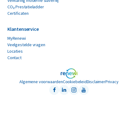
Verklaring moderne slavernij
CO₂ Prestatieladder
Certificaten
Klantenservice
MyRenewi
Veelgestelde vragen
Locaties
Contact
Algemene voorwaarden
Cookiebeleid
Disclaimer
Privacy
Facebook
LinkedIn
Instagram
Youtube
Follow us on: