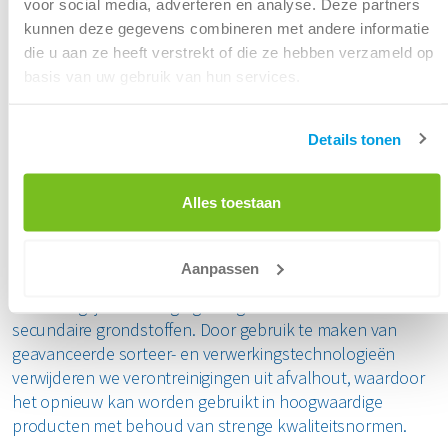
Het volledige potentieel van
voor social media, adverteren en analyse. Deze partners
kunnen deze gegevens combineren met andere informatie
afvalhout benutten
die u aan ze heeft verstrekt of die ze hebben verzameld op
basis van uw gebruik van hun services.
Traditioneel wordt afvalhout verwerkt tot papier, karton,
mulch of biomassa voor energie. Door verschillende
Details tonen
houtklassen (ABC) zorgvuldig te verwerken,
maximaliseren we echter het waardebehoud. Bovendien
Alles toestaan
maken innovatieve recyclingtechnieken het nu mogelijk
om houtafval om te zetten in nieuwe producten van hoge
kwaliteit, zoals MDF en spaanplaat.
Aanpassen
De belangrijkste uitdaging? Zorgen voor zuiverheid in
secundaire grondstoffen. Door gebruik te maken van
geavanceerde sorteer- en verwerkingstechnologieën
verwijderen we verontreinigingen uit afvalhout, waardoor
het opnieuw kan worden gebruikt in hoogwaardige
producten met behoud van strenge kwaliteitsnormen.