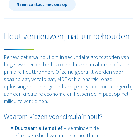
Neem contact met ons op
Restafval
Vertrouwelijk papier
Hout vernieuwen, natuur behouden
Alle soorten afval
Renewi zet afvalhout om in secundaire grondstoffen van
hoge kwaliteit en biedt zo een duurzaam alternatief voor
primaire houtbronnen. Of ze nu gebruikt worden voor
spaanplaat, vezelplaat, MDF of bio-energie, onze
oplossingen op het gebied van gerecycled hout dragen bij
aan een circulaire economie en helpen de impact op het
milieu te verkleinen.
Waarom kiezen voor circulair hout?
Duurzaam alternatief
– Vermindert de
afhankelijkheid van primaire houtbronnen