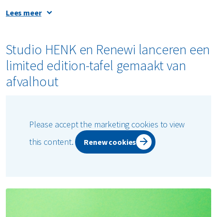
Lees meer
Partnerschap voor een circulaire toekomst
We werken samen met marktleiders zoals
Unilin
, dat
Studio HENK en Renewi lanceren een
houtafval omzet in
hoogwaardige spaanplaten en MDF
,
limited edition-tafel gemaakt van
en
Studio HENK
, dat duurzame meubels maakt van
teruggewonnen hout. Deze partnerschappen laten het
afvalhout
potentieel van circulair hout in actie zien.
Please accept the marketing cookies to view
this content.
Renew cookies