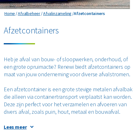
Horeca en recreatie
Gevaarlijk afval
Mineralen
Industrie
Afzetcontainers
Home
Afvalbeheer
Afvalinzameling
Afzetcontainers
ver ons
Logistiek
Glas
Organics
Retail
Afzetcontainers
Zakelijke dienstverlening
areers
Groen- en tuinafval
Papier en karton
Zorg
Bekijk alle branches
Grofvuil
Plastics
Renewi Ecosmart
Heb je afval van bouw- of sloopwerken, onderhoud, of
Waarom Renewi EcoSmart?
een grote opruimactie? Renewi biedt afzetcontainers op
Hout
Onze diensten
Alle circulaire materialen
maat van jouw onderneming voor diverse afvalstromen.
Interne inzamelmiddelen
Circulaire diensten
Matrassen
Een afzetcontainer is een grote stevige metalen afvalbak
CSRD
die alleen via containertransport verplaatst kan worden.
Circulair+
Papier en karton
Deze zijn perfect voor het verzamelen en afvoeren van
divers afval, zoals puin, hout, metaal en bouwafval.
PMD
Afzetcontainers in elk formaat
Lees meer
Puin
Onze afzetcontainers huur je in verschillende formaten en