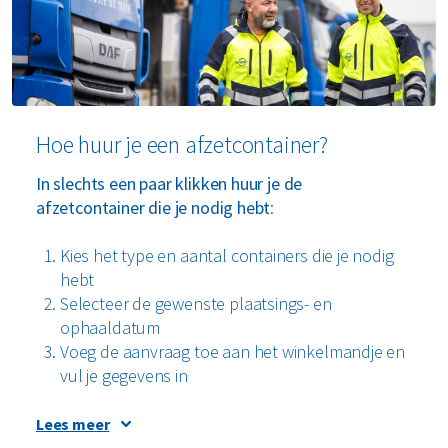
Hoe huur je een afzetcontainer?
In slechts een paar klikken huur je de
afzetcontainer die je nodig hebt
:
Kies het type en aantal containers die je nodig
hebt
Selecteer de gewenste plaatsings- en
ophaaldatum
Voeg de aanvraag toe aan het winkelmandje en
vul je gegevens in
In onze webshop heb je twee mogelijkheden:
Lees meer