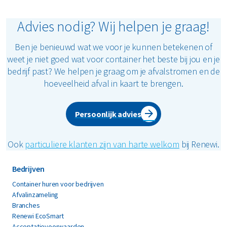
Een directe bestelling plaatsen
Advies nodig? Wij helpen je graag!
Het aanvragen van een offerte
Ben je benieuwd wat we voor je kunnen betekenen of
Wanneer je kiest voor een offerte, nemen wij
weet je niet goed wat voor container het beste bij jou en je
telefonisch contact met je op en krijg je zo spoedig
bedrijf past? We helpen je graag om je afvalstromen en de
mogelijk een offerte toegestuurd. Heb je een
hoeveelheid afval in kaart te brengen.
directe bestelling geplaatst? Dan ontvang je een
orderbevestiging direct na jouw bestelling. En
plaatsen we de container(s) op de aangegeven
Persoonlijk advies
locatie(s).
Ook
particuliere klanten zijn van harte welkom
bij Renewi.
Heb je een specifieke vraag of speciale container
nodig? Vraag
advies op maat
, we helpen je graag
Bedrijven
verder.
Container huren voor bedrijven
Afvalinzameling
Huur je afzetcontainer nu
Branches
Renewi EcoSmart
Acceptatievoorwaarden