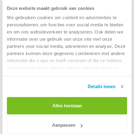
Deze website maakt gebruik van cookies
We gebruiken cookies om content en advertenties te
personaliseren, om functies voor social media te bieden
en om ons websiteverkeer te analyseren. Ook delen we
informatie over uw gebruik van onze site met onze
3
12 m
afzetcontainer
partners voor social media, adverteren en analyse. Deze
partners kunnen deze gegevens combineren met andere
Profiteer ook van de scherpe prijzen van Renewi en de
informatie die u aan ze heeft verstrekt of die ze hebben
vele voordelen die onze dienstverlening je biedt. Zoek je
verzameld op basis van uw gebruik van hun services.
3
een 12 m
container voor grof huishoudelijk afval of
schroot? Ons aanbod 12 kuub containers is gevarieerd.
Details tonen
Bovendien kun je alles eenvoudig
online regelen
. Vraag
direct een offerte aan voor bijvoorbeeld een
bouwafvalcontainer of vraag ons eerst om advies.
Alles toestaan
3
Kenmerken van een 12 m
afzetcontainer:
Aanpassen
Afmetingen: 630 cm, 250 cm, 154 cm (LxBxH)