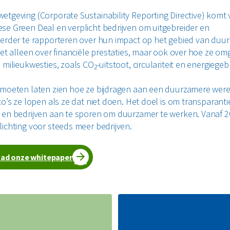
etgeving (Corporate Sustainability Reporting Directive) komt v
se Green Deal en verplicht bedrijven om uitgebreider en
eerder te rapporteren over hun impact op het gebied van duu
niet alleen over financiële prestaties, maar ook over hoe ze o
n milieukwesties, zoals CO
-uitstoot, circulariteit en energiegeb
2
 moeten laten zien hoe ze bijdragen aan een duurzamere were
co’s ze lopen als ze dat niet doen. Het doel is om transparanti
 en bedrijven aan te sporen om duurzamer te werken. Vanaf 2
lichting voor steeds meer bedrijven.
ad onze whitepaper