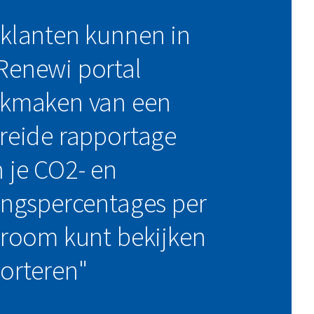
klanten kunnen in
Renewi portal
ikmaken van een
reide rapportage
 je CO2- en
ingspercentages per
troom kunt bekijken
orteren"