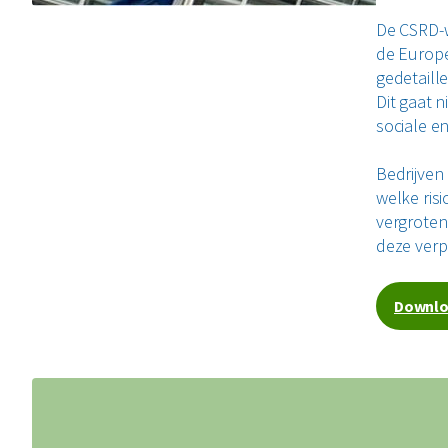
De CSRD-w
de Europe
gedetaill
Dit gaat 
sociale e
Bedrijven
welke risi
vergroten
deze verp
Downlo