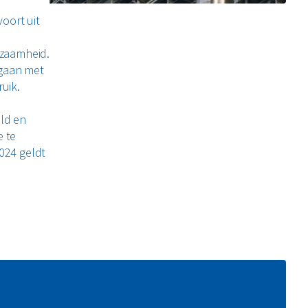
oort uit
rzaamheid.
mgaan met
ruik.
ld en
e te
024 geldt