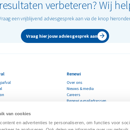
sultaten verbeteren? Wij hel
Vraag een vrijblijvend adviesgesprek aan via de knop hieronder
Vraag hier jouw adviesgesprek aan
al
Renewi
pafval
Over ons
al
Nieuws & media
ton
Careers
Renewi e-mailadressen
fval
Renewi leveranciers
Verklaring moderne slavernij
ik van cookies
materialen
CO₂ Prestatieladder
ontent en advertenties te personaliseren, om functies voor soci
Certificaten
erialen
erkeer te analyseren. Ook delen we informatie over uw gebruik 