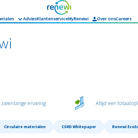
erialen
Advies
Klantenservice
MyRenewi
Over ons
Careers
Branches
Renewi Ec
Organics
ijk afval
Hout
Bouw
Waarom Re
wi
Horeca en recreatie
Onze diens
Papier en karton
Matrassen
Industrie
Interne in
Logistiek
en tuinafval
Papier en karton
Retail
jk afval
Zakelijke dienstverlening
l
PMD
Zorg
Bekijk alle branches
Jarenlange ervaring
Altijd een totaalop
Circulaire materialen
CSRD Whitepaper
Renewi EcoS