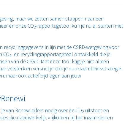
tgeving, maar we zetten samen stappen naar een
heer en onze CO
-rapportagetool kun je nu al starten met
2
en recyclinggegevens in lijn met de CSRD-wetgeving voor
en CO
- en recyclingrapportagetool ontwikkeld die je
2
en van de CSRD. Met deze tool krijg je niet alleen
 maar versterk en versnel je ook je duurzaamheidsstrategie.
en, maar ook actief bijdragen aan jouw
MyRenewi
 je van Renewi cijfers nodig over de CO
-uitstoot en
2
ssies die daadwerkelijk vrijkomen bij het inzamelen en