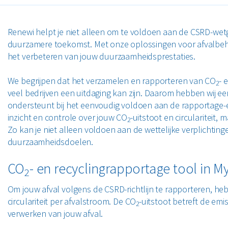
Renewi helpt je niet alleen om te voldoen aan de CSRD-we
duurzamere toekomst. Met onze oplossingen voor afvalbe
het verbeteren van jouw duurzaamheidsprestaties.
We begrijpen dat het verzamelen en rapporteren van CO
- 
2
veel bedrijven een uitdaging kan zijn. Daarom hebben wij e
ondersteunt bij het eenvoudig voldoen aan de rapportage-eis
inzicht en controle over jouw CO
-uitstoot en circulariteit,
2
Zo kan je niet alleen voldoen aan de wettelijke verplichting
duurzaamheidsdoelen.
CO
- en recyclingrapportage tool in 
2
Om jouw afval volgens de CSRD-richtlijn te rapporteren, heb
circulariteit per afvalstroom. De CO
-uitstoot betreft de emi
2
verwerken van jouw afval.