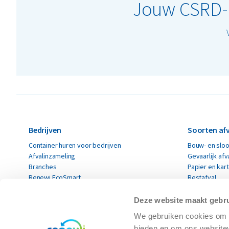
Jouw CSRD-re
Bedrijven
Soorten afv
Container huren voor bedrijven
Bouw- en sloo
Afvalinzameling
Gevaarlijk afv
Branches
Papier en kar
Renewi EcoSmart
Restafval
Acceptatievoorwaarden
Alle soorten a
Deze website maakt gebru
Particulieren
Circulaire 
We gebruiken cookies om c
Container huren voor particulieren
Circulaire mat
bieden en om ons websitev