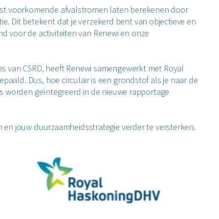
eest voorkomende afvalstromen laten berekenen door
. Dit betekent dat je verzekerd bent van objectieve en
end voor de activiteiten van Renewi en onze
ities van CSRD, heeft Renewi samengewerkt met Royal
paald. Dus, hoe circulair is een grondstof als je naar de
fers worden geïntegreerd in de nieuwe rapportage
ren en jouw duurzaamheidsstrategie verder te versterken.