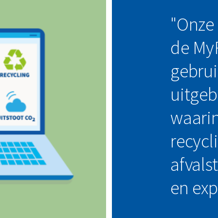
"Onze 
de My
gebru
uitgeb
waarin
recycl
afvals
en exp