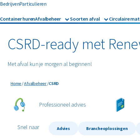
Bedrijven
Particulieren
Container huren
Afvalbeheer
Soorten afval
Circulaire mat
Afvalbeheer
Afvalinzameling
Glas
Metalen
Asbest
Gevaarl
Rolcontainers
CSRD-ready met Rene
Afzetcontainers
Hout
Mineralen
Banden
Glas
Ondergrondse containers
Perscontainers
Met afval kun je morgen al beginnen!
Bouw- en sloopafval
Groen- 
Swill tank
Inzamelmiddelen gevaarli
CSRD
Home
Afvalbeheer
CSRD
Folie
Grofvui
Interne inzamelmiddelen
Professioneel advies
Snel naar
Advies
Brancheoplossingen