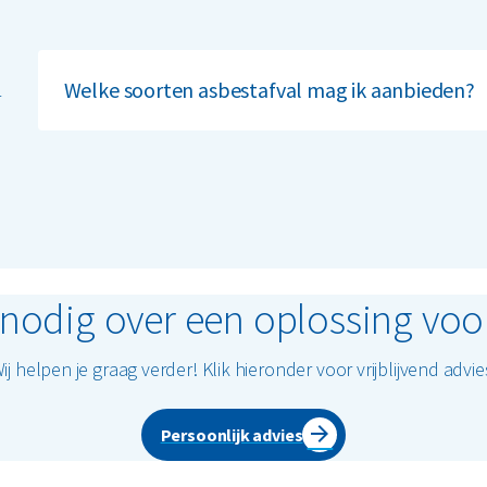
Welke soorten asbestafval mag ik aanbieden?
r
Onder asbest verstaan we:
hechtgebonden asbestafval (bv. golfplaten)
niet-hechtgebonden asbestafval (bv. isolatiemater
Belangrijk: zorg ervoor dat het asbest altijd goed verp
moet onbeschadigd zijn om verspreiding van asbestvez
 nodig over een oplossing voo
asbestafval valt? Onze experts staan klaar om je te a
ij helpen je graag verder! Klik hieronder voor vrijblijvend advie
Persoonlijk advies