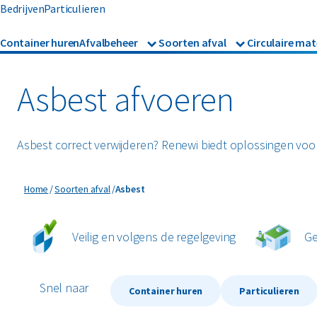
Bedrijven
Particulieren
Container huren
Afvalbeheer
Soorten afval
Circulaire mat
Afvalbeheer
Afvalinzameling
Glas
Metalen
Asbest
Gevaarl
Rolcontainers
Asbest afvoeren
Afzetcontainers
Hout
Mineralen
Banden
Glas
Ondergrondse containers
Perscontainers
Asbest correct verwijderen? Renewi biedt oplossingen voor
Bouw- en sloopafval
Groen- 
Swill tank
Inzamelmiddelen gevaarli
Asbest
Home
Soorten afval
Asbest
Folie
Grofvui
Interne inzamelmiddelen
Veilig en volgens de regelgeving
Ge
Snel naar
Container huren
Particulieren