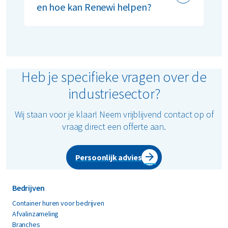
en hoe kan Renewi helpen?
De CSRD-richtlijn verplicht bedrijven
inzicht te geven in hun impact op het
milieu. Wij ondersteunen je hierbij door
middel van CO
- en recyclingrapportages
2
Heb je specifieke vragen over de
via MyRenewi, zodat je eenvoudig aan de
industriesector?
wettelijke eisen en
rapportageverplichtingen kan voldoen.
Wij staan voor je klaar! Neem vrijblijvend contact op of
vraag direct een offerte aan.
Persoonlijk advies
Bedrijven
Container huren voor bedrijven
Afvalinzameling
Branches