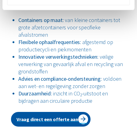
Renewi biedt industriële bedrijven:
Containers op maat:
van kleine containers tot
grote afzetcontainers voor specifieke
afvalstromen
Flexibele ophaalfrequenties:
afgestemd op
productiecycli en piekmomenten
Innovatieve verwerkingstechnieken:
veilige
verwerking van gevaarlijk afval en recycling van
grondstoffen
Advies en compliance-ondersteuning:
voldoen
aan wet- en regelgeving zonder zorgen
Duurzaamheid:
inzicht in CO
-uitstoot en
2
bijdragen aan circulaire productie
Vraag direct een offerte aan