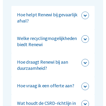
Hoe helpt Renewi bij gevaarlijk
afval?
Renewi zorgt voor veilige inzameling,
transport en verwerking volgens de
Welke recyclingmogelijkheden
wettelijke normen. Ook ontvang je
biedt Renewi
duidelijke afvalrapportages.
Van metaalrecycling tot hoogwaardige
verwerking van kunststofafval: Renewi
Hoe draagt Renewi bij aan
biedt oplossingen op maat.
duurzaamheid?
Onze innovatieve recyclingmethoden
verkleinen jouw ecologische voetafdruk
Hoe vraag ik een offerte aan?
en stimuleren een circulaire economie.
Klik op ‘
Offerte aanvragen
’ en ontvang
binnen 24 uur een voorstel.
Wat houdt de CSRD-richtlijn in