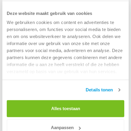
duurzaamheidsmethodieken zoals de CO
-
2
Prestatieladder.
Deze methodiek helpt bedrijven bij het
Deze website maakt gebruik van cookies
inzichtelijk maken en verminderen van hun CO
-uitstoot.
2
We gebruiken cookies om content en advertenties te
Renewi biedt ondersteuning bij het behalen van deze
personaliseren, om functies voor social media te bieden
certificering, zodat jouw bedrijf kan aantonen dat het
en om ons websiteverkeer te analyseren. Ook delen we
actief bijdraagt aan een lagere ecologische voetafdruk.
informatie over uw gebruik van onze site met onze
partners voor social media, adverteren en analyse. Deze
Met onze expertise in circulaire oplossingen en het
Lees meer
partners kunnen deze gegevens combineren met andere
verschaffen van inzichten voor jouw CSRD-
informatie die u aan ze heeft verstrekt of die ze hebben
rapportageverplichtingen, helpen we je om concrete
verzameld op basis van uw gebruik van hun services.
stappen te zetten richting een duurzamere industrie.
Samen zorgen we voor minder afval, lagere CO
-uitstoot
2
en een toekomstbestendige bedrijfsvoering.
Details tonen
Laten we samenwerken voor een industrie waarin minder
Alles toestaan
nieuw en meer renew centraal staat.
Onze aanpak: flexibel, veilig en
duurzaam
Aanpassen