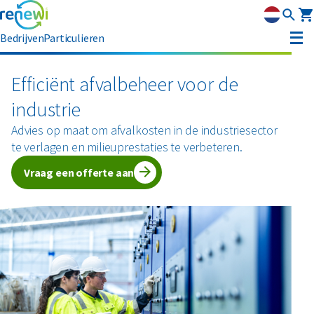
Bedrijven
Particulieren
Container huren
Efficiënt afvalbeheer voor de
industrie
Afvalbeheer
Advies op maat om afvalkosten in de industriesector
Afvalbeheer
Soorten afval
te verlagen en milieuprestaties te verbeteren.
Afvalinzameling
Rolcontainers
Vraag een offerte aan
Asbest
Circulaire materialen
Afzetcontainers
Ondergrondse containers
Perscontainers
Banden
Glas
Advies
Swill tank
Inzamelmiddelen gevaarlijk afval
Bouw- en sloopafval
Hout
Klantenservice
Interne inzamelmiddelen
Branches
Folie
Metalen
MyRenewi
Bouw