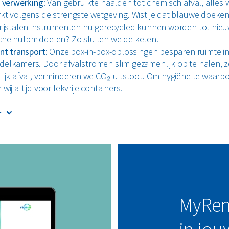
e verwerking
: Van gebruikte naalden tot chemisch afval, alles 
kt volgens de strengste wetgeving. Wist je dat blauwe doeke
rijstalen instrumenten nu gerecycled kunnen worden tot nie
he hulpmiddelen? Zo sluiten we de keten.
ënt transport
: Onze box-in-box-oplossingen besparen ruimte i
elkamers. Door afvalstromen slim gezamenlijk op te halen, 
lijk afval, verminderen we CO₂-uitstoot. Om hygiëne te waarb
wij altijd voor lekvrije containers.
nbesparing
: Door beter te scheiden, verlaag je jouw afvalkost
r
nlijk. Bovendien besparen onze circulaire oplossingen op het
eeds schaarsere grondstoffen.
tieve recycling
: Denk aan blauwe kunststofdoeken die we k
en in rPP-plastic voor medische materialen. Zelfs roestvrij staal
en tweede leven als instrumentennet.
ige ontzorging
: Renewi regelt alles: van gevaarlijk chemisch af
ags bedrijfsafval. Eén aanspreekpunt betekent minder romp
MyRene
gemak.