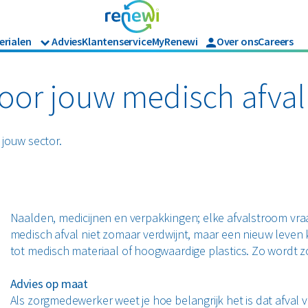
erialen
Advies
Klantenservice
MyRenewi
Over ons
Careers
Branches
Renewi Ec
Organics
ijk afval
Hout
Bouw
Waarom Re
oor jouw medisch afval
Horeca en recreatie
Onze diens
Papier en karton
Matrassen
Industrie
Interne in
Logistiek
jouw sector.
en tuinafval
Papier en karton
Retail
jk afval
Zakelijke dienstverlening
l
PMD
Zorg
Bekijk alle branches
Naalden, medicijnen en verpakkingen; elke afvalstroom vra
medisch afval niet zomaar verdwijnt, maar een nieuw leven 
tot medisch materiaal of hoogwaardige plastics. Zo wordt 
Advies op maat
Als zorgmedewerker weet je hoe belangrijk het is dat afval 