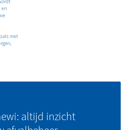
wordt
n en
uwe
n
zoals met
orgen,
en
 gebruik
unnen
 krijgt
val tot
slomp en
wi: altijd inzicht