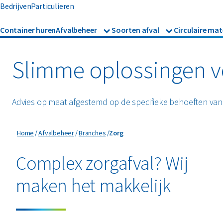
Bedrijven
Particulieren
Container huren
Afvalbeheer
Soorten afval
Circulaire mat
Afvalbeheer
Afvalinzameling
Glas
Metalen
Asbest
Gevaarl
Rolcontainers
Slimme oplossingen v
Afzetcontainers
Hout
Mineralen
Banden
Glas
Ondergrondse containers
Perscontainers
Advies op maat afgestemd op de specifieke behoeften van 
Bouw- en sloopafval
Groen- 
Swill tank
Inzamelmiddelen gevaarli
Zorg
Home
Afvalbeheer
Branches
Zorg
Folie
Grofvui
Interne inzamelmiddelen
Complex zorgafval? Wij
maken het makkelijk