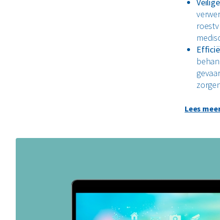
Veilig
verwer
roestv
medisc
Effici
behand
gevaar
zorgen 
Koste
Lees mee
aanzie
van st
Innova
omzett
vaak e
Volled
alleda
meer 