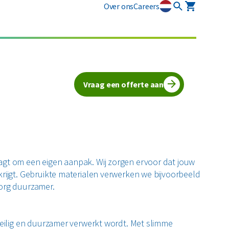
Over ons
Careers
osmart
Circulaire diensten
Plastics
Puin
newi EcoSmart?
CSRD
ten
Circulair+
Alle circulaire materialen
Restafval
Vraag een offerte aan
zamelmiddelen
Vertrouwelijk papier
Alle soorten afval
agt om een eigen aanpak. Wij zorgen ervoor dat jouw
krijgt. Gebruikte materialen verwerken we bijvoorbeeld
zorg duurzamer.
veilig en duurzamer verwerkt wordt. Met slimme