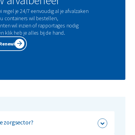
w afvalbeheer
regel je 24/7 eenvoudig al je afvalzaken
nu containers wil bestellen,
en wil inzien of rapportages nodig
 klik heb je alles bij de hand.
yRenewi
e zorgsector?