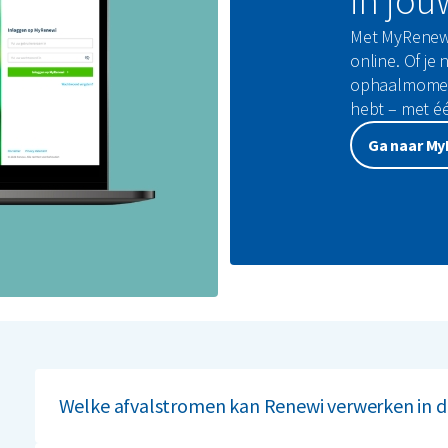
in jou
Met MyRenewi 
online. Of je 
ophaalmoment
hebt – met één
Ga naar M
Welke afvalstromen kan Renewi verwerken in d