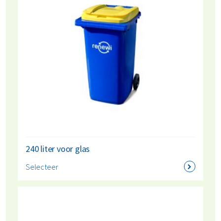
autoruiten
Voor elk van deze bieden we een geschikte oplossing.
Voor hol en bol glas bieden we rolcontainers aan, ideaal
voor branches zoals horeca en retail. Voor vlakglas
hebben we speciale afzetcontainers. Hiermee zamelen jij
en je medewerkers glasafval efficiënt, veilig en makkelijk!
240 liter voor glas
Selecteer