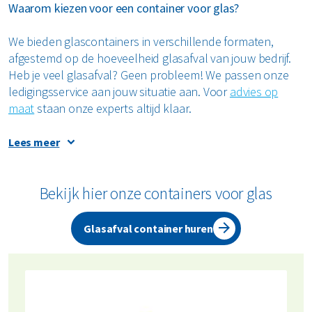
Waarom kiezen voor een container voor glas?
We bieden glascontainers in verschillende formaten,
afgestemd op de hoeveelheid glasafval van jouw bedrijf.
Heb je veel glasafval? Geen probleem! We passen onze
ledigingsservice aan jouw situatie aan. Voor
advies op
maat
staan onze experts altijd klaar.
Lees meer
Verschillende soorten glasafval
Glas bestaat in verschillende soorten en kleuren. We
Bekijk hier onze containers voor glas
maken een duidelijk onderscheid tussen:
Glasafval container huren
hol en bol glas (zoals flessen en potten)
vlakglas (bijvoorbeeld ruiten en spiegels)
combinatieglas (een mix van verschillende
glassoorten)
tuindersglas (glasafval uit tuinbouw)