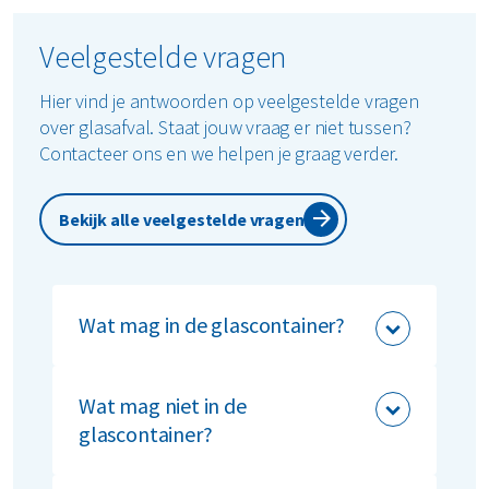
Veelgestelde vragen
Hier vind je antwoorden op veelgestelde vragen
over glasafval. Staat jouw vraag er niet tussen?
Contacteer ons en we helpen je graag verder.
Bekijk alle veelgestelde vragen
Wat mag in de glascontainer?
Deze materialen horen thuis in de
glascontainer:
Wat mag niet in de
glascontainer?
flessen en potjes van glas
glasservies (geen kristal)
Dit hoort niet thuis in de glascontainer