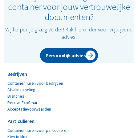
ordners, pergamijn en carbonpapier
container voor jouw vertrouwelijke
wordt rechtstreeks binnen in jouw
deze pagina
.
etiketten en vispapier
kantoor opgehaald.
documenten?
nietjes, paperclips en binders
Geen straatplaatsing: je container
wordt nooit op straat gezet.
Wij helpen je graag verder! Klik hieronder voor vrijblijvend
advies.
Met Renewi kies je voor een veilige en
professionele ophaling van jouw
Persoonlijk advies
vertrouwelijk papier.
Bedrijven
Container huren voor bedrijven
Afvalinzameling
Branches
Renewi EcoSmart
Acceptatievoorwaarden
Particulieren
Container huren voor particulieren
Kies je klus