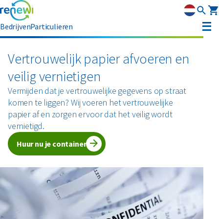
Bedrijven
Particulieren
Container huren
Vertrouwelijk papier afvoeren en
veilig vernietigen
Afvalbeheer
Vermijden dat je vertrouwelijke gegevens op straat
Afvalbeheer
Soorten afval
komen te liggen? Wij voeren het vertrouwelijke
Afvalinzameling
papier af en zorgen ervoor dat het veilig wordt
Rolcontainers
vernietigd.
Asbest
Circulaire materialen
Afzetcontainers
Ondergrondse containers
Huur nu je container
Perscontainers
Banden
Glas
Advies
Swill tank
Inzamelmiddelen gevaarlijk afval
Bouw- en sloopafval
Hout
Klantenservice
Interne inzamelmiddelen
Branches
Folie
Metalen
MyRenewi
Bouw