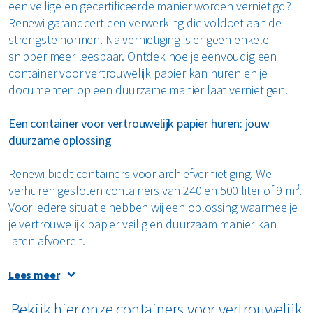
een veilige en gecertificeerde manier worden vernietigd?
Renewi garandeert een verwerking die voldoet aan de
strengste normen. Na vernietiging is er geen enkele
snipper meer leesbaar. Ontdek hoe je eenvoudig een
container voor vertrouwelijk papier kan huren en je
documenten op een duurzame manier laat vernietigen.
Een container voor vertrouwelijk papier huren: jouw
duurzame oplossing
Renewi biedt containers voor archiefvernietiging. We
3
verhuren gesloten containers van 240 en 500 liter of 9 m
.
Voor iedere situatie hebben wij een oplossing waarmee je
je vertrouwelijk papier veilig en duurzaam manier kan
laten afvoeren.
Vertrouwelijk papier vernietigen
Lees meer
Jij bepaalt zelf hoe vaak wij jouw container voor
Bekijk hier onze containers voor vertrouwelijk