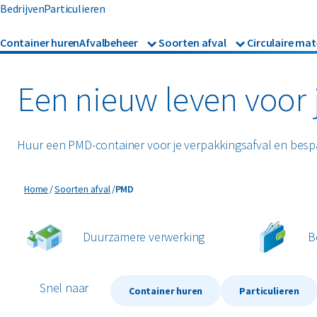
Bedrijven
Particulieren
Container huren
Afvalbeheer
Soorten afval
Circulaire mat
Afvalbeheer
Afvalinzameling
Glas
Metalen
Asbest
Gevaarl
Rolcontainers
Een nieuw leven voor 
Afzetcontainers
Hout
Mineralen
Banden
Glas
Ondergrondse containers
Perscontainers
Huur een PMD-container voor je verpakkingsafval en bespa
Bouw- en sloopafval
Groen- 
Swill tank
Inzamelmiddelen gevaarli
PMD
Home
Soorten afval
PMD
Folie
Grofvui
Interne inzamelmiddelen
Duurzamere verwerking
B
Snel naar
Container huren
Particulieren