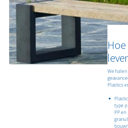
Hoe 
leve
We halen 
geavancee
Plastics 
Plasti
type p
PP en
granul
bouwma