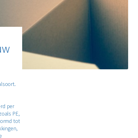
euw
lsoort.
erd per
zoals PE,
vormd tot
kkingen,
e