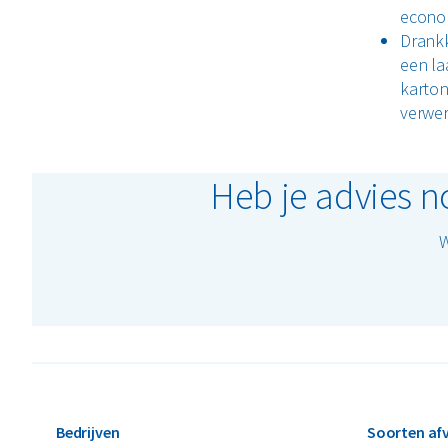
econo
Drankk
een la
karton
verwer
Heb je advies n
W
Bedrijven
Soorten afv