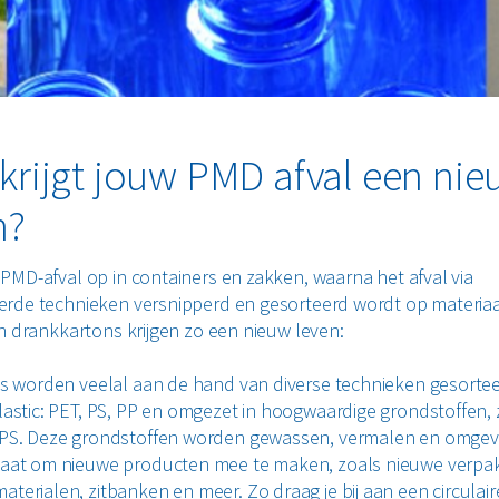
krijgt jouw PMD afval een ni
n?
PMD-afval op in containers en zakken, waarna het afval via
rde technieken versnipperd en gesorteerd wordt op materiaa
en drankkartons krijgen zo een nieuw leven:
cs worden veelal aan de hand van diverse technieken gesorte
lastic: PET, PS, PP en omgezet in hoogwaardige grondstoffen, 
 PS. Deze grondstoffen worden gewassen, vermalen en omge
aat om nieuwe producten mee te maken, zoals nieuwe verpa
terialen, zitbanken en meer. Zo draag je bij aan een circulair