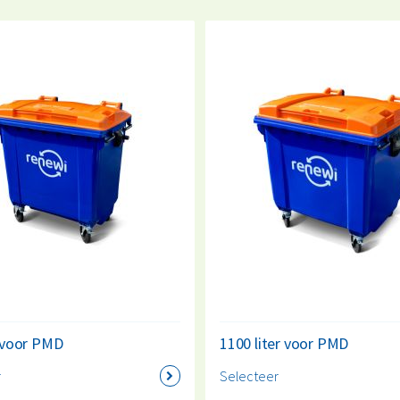
Hoe beter jij sorteert, hoe makkelijker wij jouw afval een 
container aan en maak een verschil! Twijfel je over het soor
advies
aan.
r voor PMD
1100 liter voor PMD
r
Selecteer