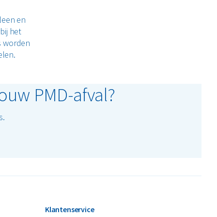
leen en
ij het
ls worden
elen.
 jouw PMD-afval?
s.
Klantenservice