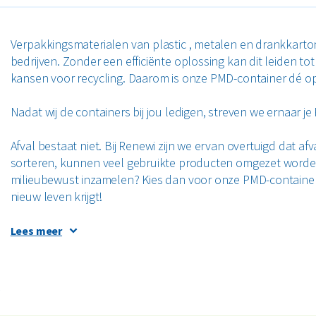
Verpakkingsmaterialen van plastic , metalen en drankkarto
bedrijven. Zonder een efficiënte oplossing kan dit leiden 
kansen voor recycling. Daarom is onze PMD-container dé op
Nadat wij de containers bij jou ledigen, streven we ernaar j
Afval bestaat niet. Bij Renewi zijn we ervan overtuigd dat afv
sorteren, kunnen veel gebruikte producten omgezet worden 
milieubewust inzamelen? Kies dan voor onze PMD-container
nieuw leven krijgt!
Lees meer
PMD-afval correct sorteren in je bedrijf
PMD omvat een mix van lege verpakkingen van plastic, meta
D
ingezamelde PMD gerecycled kan worden tot circulaire materi
gesorteerd.