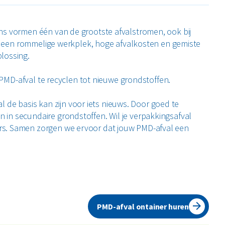
ns vormen één van de grootste afvalstromen, ook bij
tot een rommelige werkplek, hoge afvalkosten en gemiste
lossing.
e PMD-afval te recyclen tot nieuwe grondstoffen.
al de basis kan zijn voor iets nieuws. Door goed te
in secundaire grondstoffen. Wil je verpakkingsafval
s. S
amen zorgen we ervoor dat jouw PMD-afval een
len en drankkartons. Wist je dat tot 90% van het
PMD-afval ontainer huren
alen? Dit is alleen mogelijk als het afval correct wordt