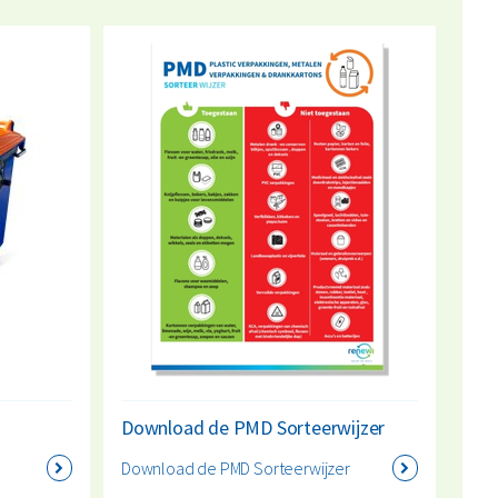
nieuw leven kunnen geven. Vraag vandaag nog je PMD-
t afval of het formaat van de container, vraag
vrijblijvend
Download de PMD Sorteerwijzer
Download de PMD Sorteerwijzer