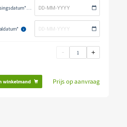
Gewenste plaatsingsdatum*
DD
-
MM
-
YYYY
aldatum*
DD
-
MM
-
YYYY
i
Prijs op aanvraag
n winkelmand