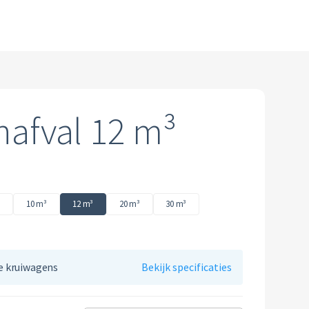
Ecosmart
CSRD
Plastics
Puin
Renewi EcoSmart?
Alle circulaire materialen
nsten
Restafval
nafval 12 m³
inzamelmiddelen
Vertrouwelijk papier
Alle soorten afval
10 m³
12 m³
20 m³
30 m³
le kruiwagens
Bekijk specificaties