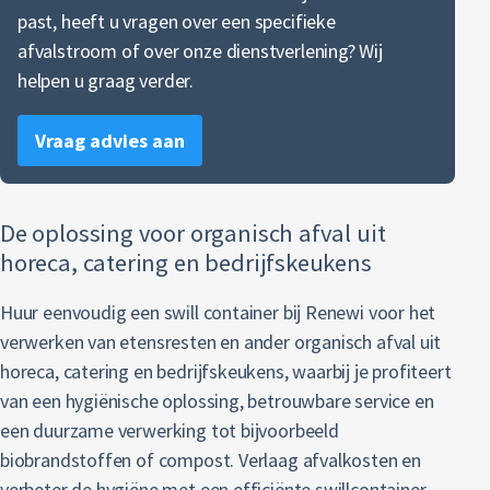
past, heeft u vragen over een specifieke
Restafval
afvalstroom of over onze dienstverlening? Wij
helpen u graag verder.
Vertrouwelijk papier
Vraag advies aan
Alle soorten afval
De oplossing voor organisch afval uit
horeca, catering en bedrijfskeukens
Huur eenvoudig een swill container bij Renewi voor het
verwerken van etensresten en ander organisch afval uit
horeca, catering en bedrijfskeukens, waarbij je profiteert
van een hygiënische oplossing, betrouwbare service en
een duurzame verwerking tot bijvoorbeeld
biobrandstoffen of compost. Verlaag afvalkosten en
verbeter de hygiëne met een efficiënte swillcontainer