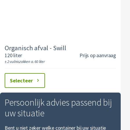
Gevaarlijk afval
Horeca en recreatie
Mineralen
Industrie
ver ons
Logistiek
Glas
Organics
Retail
areers
Zakelijke dienstverlening
Groen- en tuinafval
Papier en karton
Zorg
Organisch afval - Swill
Bekijk alle branches
Grofvuil
Plastics
120 liter
Prijs op aanvraag
Renewi Ecosmart
± 2 vuilniszakken a. 60 liter
Hout
Alle circulaire materialen
Waarom Renewi EcoSmart?
Onze diensten
Matrassen
Selecteer
Interne inzamelmiddelen
CSRD
Papier en karton
Persoonlijk advies passend bij
PMD
uw situatie
Puin
Bent u niet zeker welke container bij uw situatie