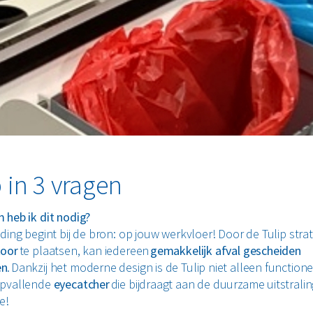
p in 3 vragen
 heb ik dit nodig?
iding begint bij de bron: op jouw werkvloer! Door de Tulip stra
toor
te plaatsen, kan iedereen
gemakkelijk afval gescheiden
en
. Dankzij het moderne design is de Tulip niet alleen function
opvallende
eyecatcher
die bijdraagt aan de duurzame uitstralin
e!