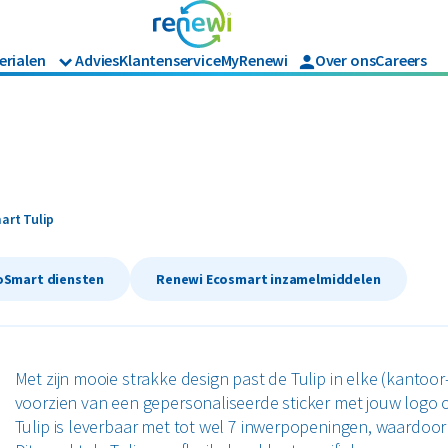
erialen
Advies
Klantenservice
MyRenewi
Over ons
Careers
Branches
Renewi Ec
Organics
ijk afval
Hout
Bouw
Waarom Re
Horeca en recreatie
Onze diens
Papier en karton
Matrassen
Industrie
Interne in
Logistiek
en tuinafval
Papier en karton
rt Tulip
art Tulip
Retail
jk afval
Zakelijke dienstverlening
l
PMD
oSmart diensten
Renewi Ecosmart inzamelmiddelen
Zorg
Bekijk alle branches
Met zijn mooie strakke design past de Tulip in elke (kantoo
voorzien van een gepersonaliseerde sticker met jouw logo 
Tulip is leverbaar met tot wel 7 inwerpopeningen, waardoor