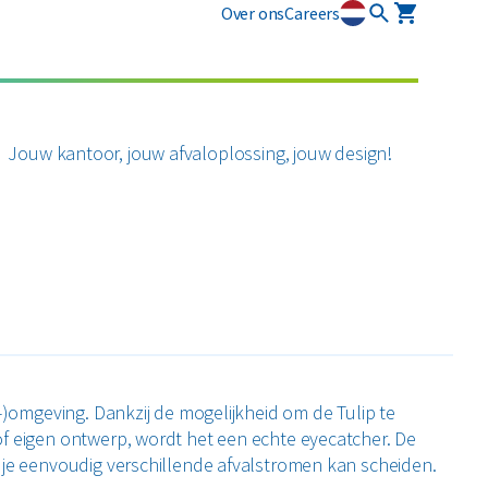
Over ons
Careers
osmart
Circulaire diensten
Plastics
Puin
newi EcoSmart?
CSRD
Jouw kantoor, jouw afvaloplossing, jouw design!
ten
Circulair+
Alle circulaire materialen
Restafval
zamelmiddelen
Vertrouwelijk papier
Alle soorten afval
r-)omgeving. Dankzij de mogelijkheid om de Tulip te
of eigen ontwerp, wordt het een echte eyecatcher. De
 je eenvoudig verschillende afvalstromen kan scheiden.