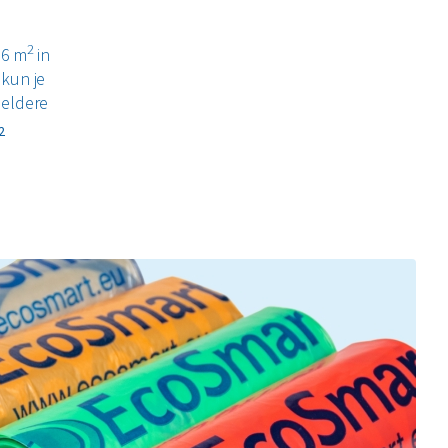
2
36 m
in
kun je
heldere
2
r
staal en
 de
anderende