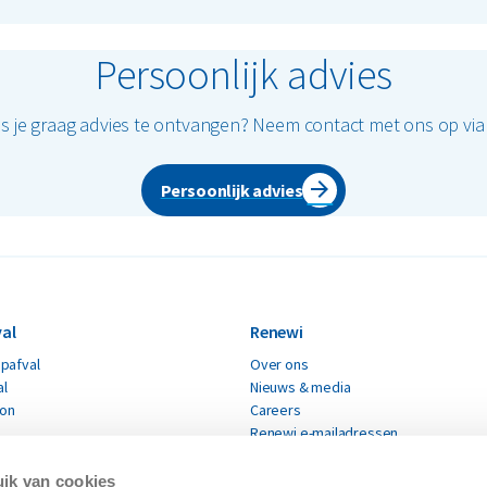
Persoonlijk advies
ns je graag advies te ontvangen? Neem contact met ons op vi
Persoonlijk advies
al
Renewi
pafval
Over ons
al
Nieuws & media
ton
Careers
Renewi e-mailadressen
fval
Renewi leveranciers
Verklaring moderne slavernij
ik van cookies