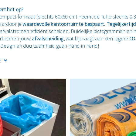
ert het op?
ompact formaat (slechts 60x60 cm) neemt de Tulip slechts 0,
aardoor je
waardevolle kantoorruimte bespaart. Tegelijkertijd
 afvalstromen efficiënt scheiden. Duidelijke pictogrammen en 
erbeteren jouw
afvalscheiding
, wat bijdraagt aan een lagere
CO
. Design en duurzaamheid gaan hand in hand!
 het gemaakt?
r
is een puur
Nederlands product
. Gemaakt van
1
00% recyclebaa
 in iedere gewenste kleur. Dankzij het modulaire deksel kun je
eenvoudig aanpassen, zodat de Tulip meegroeit met jouw ver
oeften. Een duurzaam product waarop je 15 jaar garantie krijgt