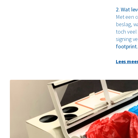
2. Wat lev
Met een c
beslag, w
toch veel
signing v
footprint
3. Hoe is
Lees mee
De Tulip 
leverbaar
indeling 
afval beh