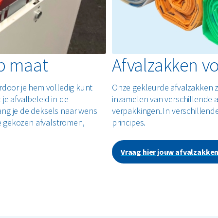
op maat
Afvalzakken vo
rdoor je hem volledig kunt
Onze gekleurde afvalzakken zi
je afvalbeleid in de
inzamelen van verschillende af
ang je de deksels naar wens
verpakkingen. In verschillen
de gekozen afvalstromen,
principes.
Vraag hier jouw afvalzakke