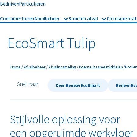
Bedrijven
Particulieren
Container huren
Afvalbeheer
Soorten afval
Circulaire mat
Afvalbeheer
Afvalinzameling
Glas
Metalen
Asbest
Gevaarl
Rolcontainers
EcoSmart Tulip
Afzetcontainers
Hout
Mineralen
Banden
Glas
Ondergrondse containers
Perscontainers
Bouw- en sloopafval
Groen- 
EcoSma
Home
Afvalbeheer
Afvalinzameling
Interne inzamelmiddelen
EcoSm
Swill tank
Inzamelmiddelen gevaarli
Snel naar
Folie
Grofvui
Over Renewi EcoSmart
Renewi Ec
Interne inzamelmiddelen
Stijlvolle oplossing voor
een opgeruimde werkvloer