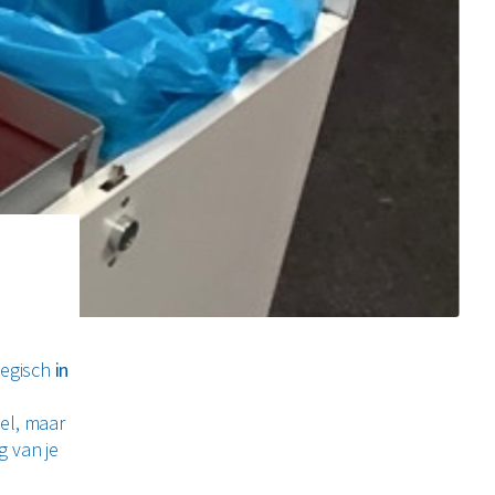
tegisch
in
eel, maar
g van je