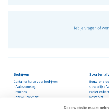
Heb je vragen of we
Bedrijven
Soorten afv
Container huren voor bedrijven
Bouw- en sloo
Afvalinzameling
Gevaarlijk afv
Branches
Papier en kar
Renewi EcoSmart
Restafval
Acceptatievoorwaarden
Alle soorten a
Deze website maakt gebru