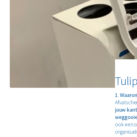
Tuli
1. Waarom
Afvalsche
jouw kan
weggooi
ook een 
organisati