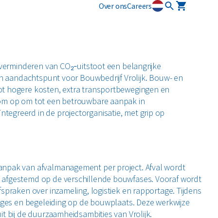
Over ons
Careers
osmart
Circulaire diensten
Plastics
Puin
newi EcoSmart?
CSRD
t verminderen van CO₂‑uitstoot een belangrijke
ten
Circulair+
Alle circulaire materialen
een aandachtspunt voor Bouwbedrijf Vrolijk. Bouw- en
Restafval
zamelmiddelen
ot hogere kosten, extra transportbewegingen en
rom op om tot een betrouwbare aanpak in
Vertrouwelijk papier
egreerd in de projectorganisatie, met grip op
Alle soorten afval
anpak van afvalmanagement per project. Afval wordt
 afgestemd op de verschillende bouwfases. Vooraf wordt
spraken over inzameling, logistiek en rapportage. Tijdens
tages en begeleiding op de bouwplaats. Deze werkwijze
t bij de duurzaamheidsambities van Vrolijk.