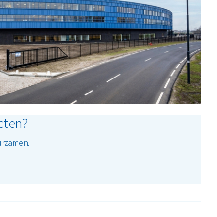
cten?
uurzamen.