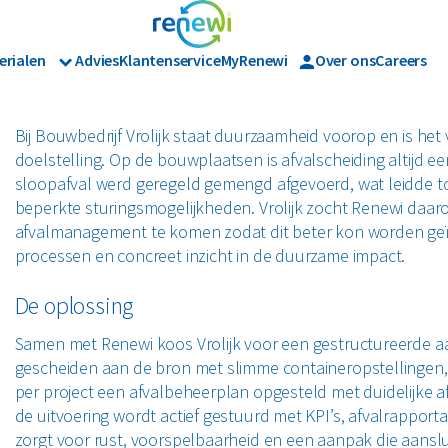
erialen
Advies
Klantenservice
MyRenewi
Over ons
Careers
Branches
Renewi Ec
Organics
ijk afval
Hout
Bouw
Waarom Re
Bij Bouwbedrijf Vrolijk staat duurzaamheid voorop en is he
Horeca en recreatie
Onze diens
Papier en karton
doelstelling. Op de bouwplaatsen is afvalscheiding altijd 
Matrassen
Industrie
Interne in
sloopafval werd geregeld gemengd afgevoerd, wat leidde t
Logistiek
beperkte sturingsmogelijkheden. Vrolijk zocht Renewi daa
en tuinafval
Papier en karton
Retail
afvalmanagement te komen zodat dit beter kon worden geïnt
jk afval
Zakelijke dienstverlening
processen en concreet inzicht in de duurzame impact.
l
PMD
Zorg
De oplossing
Bekijk alle branches
Samen met Renewi koos Vrolijk voor een gestructureerde a
gescheiden aan de bron met slimme containeropstellingen,
per project een afvalbeheerplan opgesteld met duidelijke af
de uitvoering wordt actief gestuurd met KPI’s, afvalrappor
zorgt voor rust, voorspelbaarheid en een aanpak die aanslui