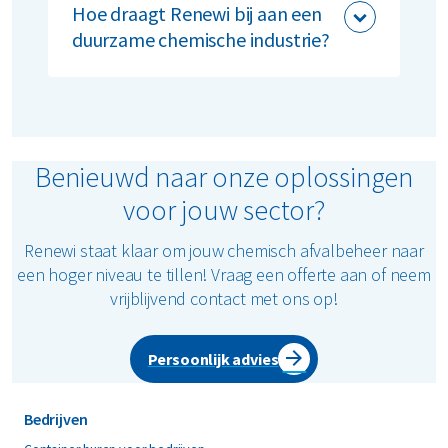
voor gevaarlijke stoffen en chemisch
Hoe draagt Renewi bij aan een
afval.
duurzame chemische industrie?
Onze innovatieve recyclingmethoden
verkleinen jouw ecologische voetafdruk
en stimuleren een circulaire economie.
Benieuwd naar onze oplossingen
voor jouw sector?
Renewi staat klaar om jouw chemisch afvalbeheer naar
een hoger niveau te tillen! Vraag een offerte aan of neem
vrijblijvend contact met ons op!
Persoonlijk advies
Bedrijven