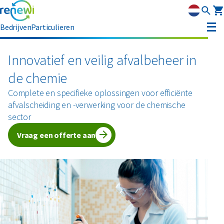
Bedrijven
Particulieren
Container huren
Innovatief en veilig afvalbeheer in
de chemie
Afvalbeheer
Complete en specifieke oplossingen voor efficiënte
Afvalbeheer
Soorten afval
afvalscheiding en -verwerking voor de chemische
Afvalinzameling
sector
Rolcontainers
Asbest
Circulaire materialen
Afzetcontainers
Vraag een offerte aan
Ondergrondse containers
Perscontainers
Banden
Glas
Advies
Swill tank
Inzamelmiddelen gevaarlijk afval
Bouw- en sloopafval
Hout
Klantenservice
Interne inzamelmiddelen
Branches
Folie
Metalen
MyRenewi
Bouw