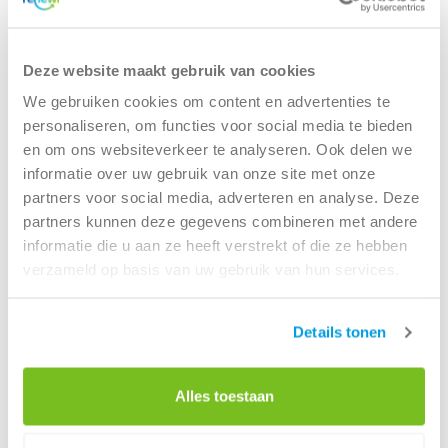
Gevaarlijk afval zoals oplosmiddelen en reactieve
chemicaliën verwerken we veilig en hergebruiken deze
waar mogelijk als secundaire grondstoffen. Onze
Deze website maakt gebruik van cookies
innovatieve technieken ondersteunen jouw bedrijf met de
We gebruiken cookies om content en advertenties te
stap naar een volledig circulaire industrie en dragen actief
personaliseren, om functies voor social media te bieden
bij aan het behalen van klimaatdoelen.
en om ons websiteverkeer te analyseren. Ook delen we
informatie over uw gebruik van onze site met onze
partners voor social media, adverteren en analyse. Deze
partners kunnen deze gegevens combineren met andere
informatie die u aan ze heeft verstrekt of die ze hebben
verzameld op basis van uw gebruik van hun services.
Details tonen
De voordelen van Renewi voor jouw
chemisch afvalbeheer
Alles toestaan
Samenwerken met Renewi betekent meer dan
alleen afvalbeheer. Je mag ook rekenen op: