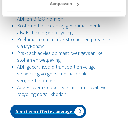
Aanpassen
Naleving van strenge milieuwetgeving, zoals
ADR en BRZO-normen
Kostenreductie dankzij geoptimaliseerde
afvalscheiding en recycling
Realtime inzicht in afvalstromen en prestaties
via MyRenewi
Praktisch advies op maat over gevaarlijke
stoffen en wetgeving
ADR-gecertificeerd transport en veilige
verwerking volgens internationale
veiligheidsnormen
Advies over risicobeheersing en innovatieve
recyclingmogelijkheden
Direct een offerte aanvragen