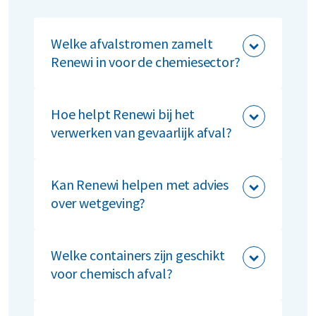
Welke afvalstromen zamelt
Renewi in voor de chemiesector?
Wij zamelen chemisch afval,
verpakkingsmaterialen, restafval en
Hoe helpt Renewi bij het
gevaarlijke stoffen in.
verwerken van gevaarlijk afval?
Wij zorgen voor veilig transport en
verwerking van gevaarlijk afval volgens
Kan Renewi helpen met advies
de geldende wet- en regelgeving.
over wetgeving?
Ja, onze experts adviseren over
compliance voor normen zoals BRZO en
Welke containers zijn geschikt
ISO 14001.
voor chemisch afval?
Wij bieden containers op maat, specifiek