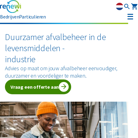
Bedrijven
Particulieren
Container huren
Duurzamer afvalbeheer in de
levensmiddelen -
Afvalbeheer
industrie
Afvalbeheer
Soorten afval
Afvalinzameling
Advies op maat om jouw afvalbeheer eenvoudiger,
Rolcontainers
duurzamer en voordeliger te maken.
Asbest
Circulaire materialen
Afzetcontainers
Vraag een offerte aan
Ondergrondse containers
Perscontainers
Banden
Glas
Advies
Swill tank
Inzamelmiddelen gevaarlijk afval
Bouw- en sloopafval
Hout
Klantenservice
Interne inzamelmiddelen
Branches
Folie
Metalen
MyRenewi
Bouw