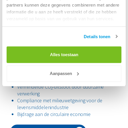
partners kunnen deze gegevens combineren met andere
informatie die u aan ze heeft verstrekt of die ze hebben
verzameld op basis van uw gebruik van hun services.
Details tonen
Jouw voordelen centraal
Met Renewi als partner in jouw afvalbeheer
Alles toestaan
profiteert jouw bedrijf van:
Lagere kosten dankzij betere afvalscheiding
Aanpassen
Inzicht in afvalstromen via MyRenewi
Verminderde CO
-uitstoot door duurzame
2
verwerking
Compliance met milieuwetgeving voor de
levensmiddelenindustrie
Bijdrage aan de circulaire economie