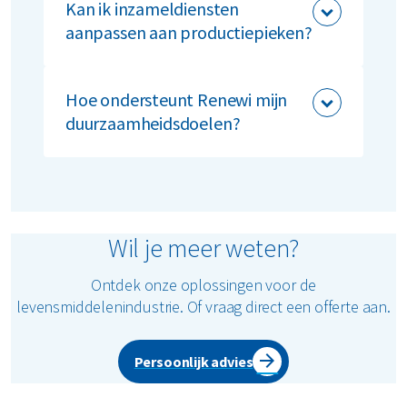
afval, verpakkingen en bulkafval op
Kan ik inzameldiensten
maat.
aanpassen aan productiepieken?
Ja, via MyRenewi pas je eenvoudig de
inzamelfrequentie voor alle rolcontainers
Hoe ondersteunt Renewi mijn
aan.
duurzaamheidsdoelen?
Wij bieden advies en afvalrapportages
voor certificeringen zoals CSRD. Klaar om
jouw afvalbeheer te verduurzamen?
Vraag een offerte aan of neem contact
Wil je meer weten?
met ons op!
Ontdek onze oplossingen voor de
levensmiddelenindustrie. Of vraag direct een offerte aan.
Persoonlijk advies