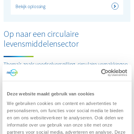
Bekijk oplossing
Op naar een circulaire
levensmiddelensector
Thema’s zoals voedselverspilling, circulaire verpakkingen
en strengere afvalwetgeving staan centraal in jouw sector.
Renewi ondersteunt jouw bedrijf met kennis en ervaring,
bijvoorbeeld rond recyclingnormen. Samen kunnen we
afvalstromen uit de levensmiddelenindustrie omzetten
Deze website maakt gebruik van cookies
tot circulaire materialen, zoals biogas en gerecycled
We gebruiken cookies om content en advertenties te
verpakkingsmateriaal. Op die manier helpen we jou bij te
personaliseren, om functies voor social media te bieden
dragen aan klimaatdoelen en een circulaire economie.
en om ons websiteverkeer te analyseren. Ook delen we
informatie over uw gebruik van onze site met onze
partners voor social media, adverteren en analyse. Deze