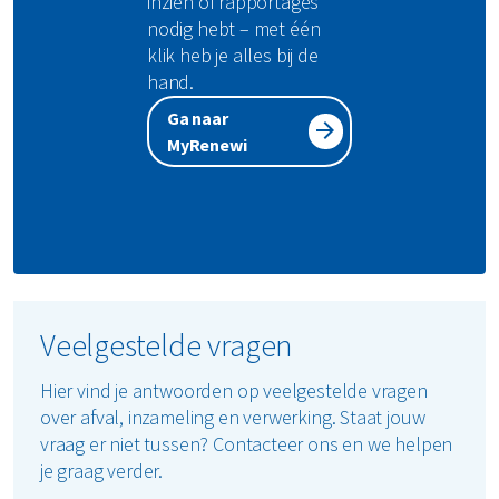
inzien of rapportages
nodig hebt – met één
klik heb je alles bij de
hand.
Ga naar
MyRenewi
Veelgestelde vragen
Hier vind je antwoorden op veelgestelde vragen
over afval, inzameling en verwerking. Staat jouw
vraag er niet tussen? Contacteer ons en we helpen
je graag verder.