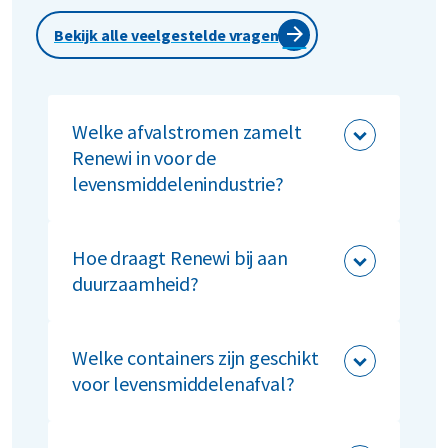
Bekijk alle veelgestelde vragen
Welke afvalstromen zamelt
Renewi in voor de
levensmiddelenindustrie?
We zamelen onder andere organisch
afval, verpakkingsmaterialen en restafval
Hoe draagt Renewi bij aan
in. Ook bieden we oplossingen voor
duurzaamheid?
afgekeurde producten.
We verwerken afvalstromen tot circulaire
materialen, zoals biogas en gerecycled
Welke containers zijn geschikt
plastic.
voor levensmiddelenafval?
We bieden containers voor organisch