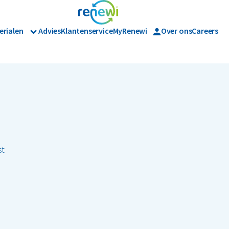
erialen
Advies
Klantenservice
MyRenewi
Over ons
Careers
Branches
Renewi Ec
Organics
ijk afval
Hout
Bouw
Waarom Re
Horeca en recreatie
Onze diens
Papier en karton
Matrassen
Industrie
Interne in
Logistiek
en tuinafval
Papier en karton
Retail
jk afval
Zakelijke dienstverlening
l
PMD
Zorg
st
Bekijk alle branches