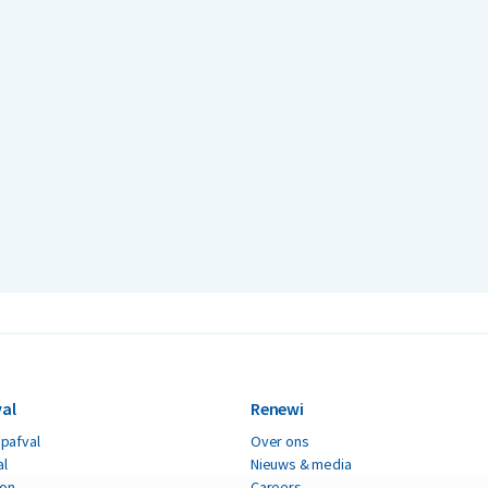
al
Renewi
pafval
Over ons
al
Nieuws & media
ton
Careers