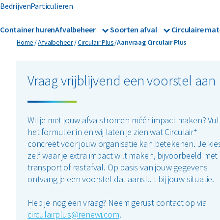
Bedrijven
Particulieren
Container huren
Afvalbeheer
Soorten afval
Circulaire mat
Afvalbeheer
Afvalinzameling
Aanvraag Circulair Plus
Home
Afvalbeheer
Circulair Plus
Aanvraag Circulair Plus
Glas
Metalen
Asbest
Gevaarl
Rolcontainers
Afzetcontainers
Hout
Mineralen
Vraag vrijblijvend een voorstel aan
Banden
Glas
Ondergrondse containers
Perscontainers
Bouw- en sloopafval
Groen- 
Swill tank
Wil je met jouw afvalstromen méér impact maken? Vul
Inzamelmiddelen gevaarli
het formulier in en wij laten je zien wat Circulair⁺
Folie
Grofvui
Interne inzamelmiddelen
concreet voor jouw organisatie kan betekenen. Je kie
zelf waar je extra impact wilt maken, bijvoorbeeld met
transport of restafval. Op basis van jouw gegevens
ontvang je een voorstel dat aansluit bij jouw situatie.
Heb je nog een vraag? Neem gerust contact op via
circulairplus@renewi.com
.