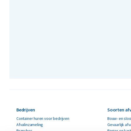
Bedrijven
Soorten afv
Container huren voor bedrijven
Bouw- en sloo
Afvalinzameling
Gevaarlijk afv
Branches
Papier en kar