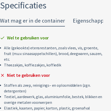
Specificaties
Restafval
Vertrouwelijk papier
Wat mag er in de container
Eigenschappen
Alle soorten afval
Wel te gebruiken voor
Alle (gekookte) etensrestanten, zoals vlees, vis, groente,
fruit (m.u.v. sinaasappelschillen), brood, deegwaren, sauzen,
etc.
Theezakjes, koffiezakjes, koffiedik
Niet te gebruiken voor
Stoffen als zeep, reinigings– en oplosmiddelen (zgn.
detergenten)
Textiel, aardewerk, glas, aluminiumfolie, bestek, blikken en
overige metalen voorwerpen
Elastiek, kaarsen, papier, karton, plastic, groenafval