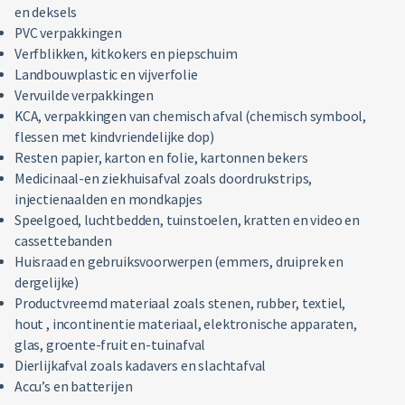
en deksels
PVC verpakkingen
Verfblikken, kitkokers en piepschuim
Landbouwplastic en vijverfolie
Vervuilde verpakkingen
KCA, verpakkingen van chemisch afval (chemisch symbool,
flessen met kindvriendelijke dop)
Resten papier, karton en folie, kartonnen bekers
Medicinaal-en ziekhuisafval zoals doordrukstrips,
injectienaalden en mondkapjes
Speelgoed, luchtbedden, tuinstoelen, kratten en video en
cassettebanden
Huisraad en gebruiksvoorwerpen (emmers, druiprek en
dergelijke)
Productvreemd materiaal zoals stenen, rubber, textiel,
hout , incontinentie materiaal, elektronische apparaten,
glas, groente-fruit en-tuinafval
Dierlijkafval zoals kadavers en slachtafval
Accu’s en batterijen