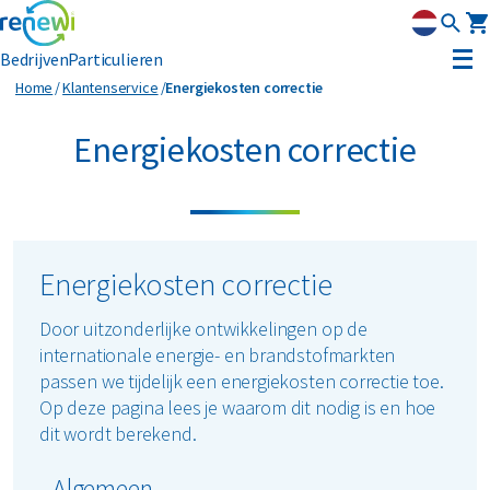
Bedrijven
Particulieren
Energiekosten correctie
Home
Klantenservice
Energiekosten correctie
Container huren
Energiekosten correctie
Afvalbeheer
Afvalbeheer
Soorten afval
Afvalinzameling
Rolcontainers
Energiekosten correctie
Asbest
Circulaire materialen
Afzetcontainers
Ondergrondse containers
Door uitzonderlijke ontwikkelingen op de
Perscontainers
Banden
Glas
Advies
internationale energie- en brandstofmarkten
Swill tank
passen we tijdelijk een energiekosten correctie toe.
Inzamelmiddelen gevaarlijk afval
Bouw- en sloopafval
Hout
Op deze pagina lees je waarom dit nodig is en hoe
Klantenservice
Interne inzamelmiddelen
dit wordt berekend.
Branches
Folie
Metalen
MyRenewi
Bouw
Algemeen