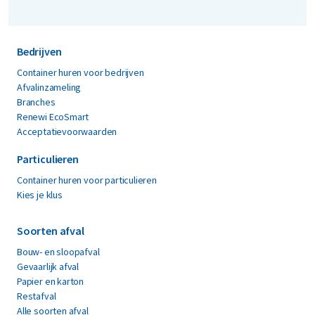
accountmanager of met onze
Hoewel brandstof onderdeel kan zijn van
klantenservice. In MyRenewi kunt u uw
de jaarlijkse indexatie, betekent dit niet
facturen en contactgegevens eenvoudig
Bedrijven
dat kosten dubbel worden
terugvinden.
doorberekend. De jaarlijkse indexatie kijkt
Container huren voor bedrijven
Afvalinzameling
naar de algemene kostenontwikkeling
Branches
over een langere periode, terwijl de
Renewi EcoSmart
energiekosten correctie specifiek is
Acceptatievoorwaarden
gekoppeld aan recente en uitzonderlijke
marktontwikkelingen in energieprijzen.
Particulieren
Container huren voor particulieren
Kies je klus
Soorten afval
Bouw- en sloopafval
Gevaarlijk afval
Papier en karton
Restafval
Alle soorten afval