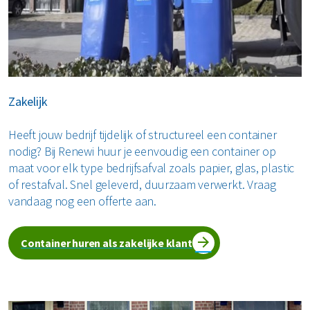
papier
. Daarnaast kun je kiezen voor de grotere
3
afzetcontainers. Deze zijn beschikbaar van 3 m
tot en met
3
40 m
. De afzetcontainers zijn geschikt voor verschillende
afvalstromen, van bouw- en sloopafval tot hout of
groenafval. Zo vindt u altijd de juiste container voor jouw
project.
Zakelijk
Heeft jouw bedrijf tijdelijk of structureel een container
nodig? Bij Renewi huur je eenvoudig een container op
maat voor elk type bedrijfsafval zoals papier, glas, plastic
of restafval. Snel geleverd, duurzaam verwerkt. Vraag
vandaag nog een offerte aan.
Container huren als zakelijke klant