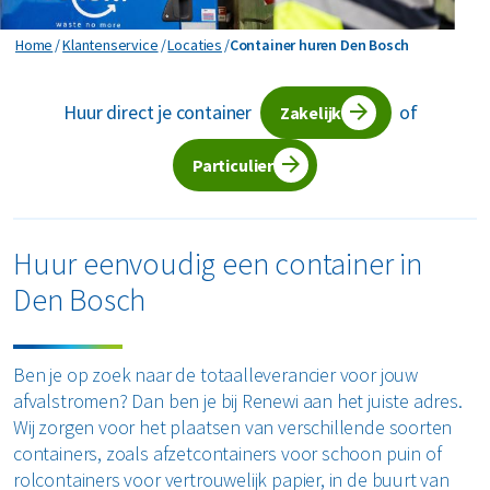
Horeca en recreatie
Gevaarlijk afval
Mineralen
Industrie
Container huren Den Bosch
Home
Klantenservice
Locaties
Container huren Den Bosch
ver ons
Logistiek
Glas
Organics
Retail
Huur direct je container
of
Zakelijke dienstverlening
Zakelijk
areers
Groen- en tuinafval
Papier en karton
Zorg
Bekijk alle branches
Particulier
Grofvuil
Plastics
Renewi Ecosmart
Waarom Renewi EcoSmart?
Hout
Onze diensten
Alle circulaire materialen
Huur eenvoudig een container in
Interne inzamelmiddelen
Den Bosch
Circulaire diensten
Matrassen
CSRD
Circulair+
Papier en karton
Ben je op zoek naar de totaalleverancier voor jouw
afvalstromen? Dan ben je bij Renewi aan het juiste adres.
PMD
Wij zorgen voor het plaatsen van verschillende soorten
containers, zoals afzetcontainers voor schoon puin of
Puin
rolcontainers voor vertrouwelijk papier, in de buurt van