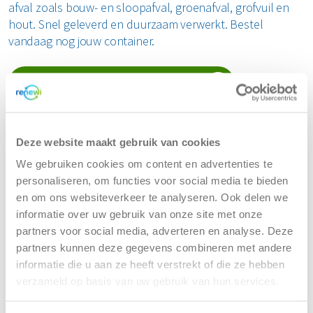
afval zoals bouw- en sloopafval, groenafval, grofvuil en
hout. Snel geleverd en duurzaam verwerkt. Bestel
vandaag nog jouw container.
Container huren als particuliere klant
Dichtstbijzijnde Renewi vestigingen
Deze website maakt gebruik van cookies
We gebruiken cookies om content en advertenties te
Renewi - Oss (Dommelstraat)
personaliseren, om functies voor social media te bieden
en om ons websiteverkeer te analyseren. Ook delen we
informatie over uw gebruik van onze site met onze
partners voor social media, adverteren en analyse. Deze
Dommelstraat 46
partners kunnen deze gegevens combineren met andere
5347 JL Oss
informatie die u aan ze heeft verstrekt of die ze hebben
verzameld op basis van uw gebruik van hun services.
Tel:
088 7003700
(Bereikbaar tijdens kantooruren)