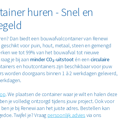
ainer huren - Snel en
egeld
ren? Dan biedt een bouwafvalcontainer van Renewi
n geschikt voor puin, hout, metaal, steen en gemengd
rken we tot 99% van het bouwafval tot nieuwe
raag je bij aan
minder CO₂-uitstoot
én een
circulaire
tainers en houtcontainers zijn beschikbaar voor jouw
ers worden doorgaans binnen 1 à 2 werkdagen geleverd,
werkdagen.
op
. We plaatsen de container waar je wilt en halen deze
ben je volledig ontzorgd tijdens jouw project. Ook voor
ben je bij Renewi aan het juiste adres. Bestellen kan
gedoe. Twijfel je? Vraag
persoonlijk advies
via ons