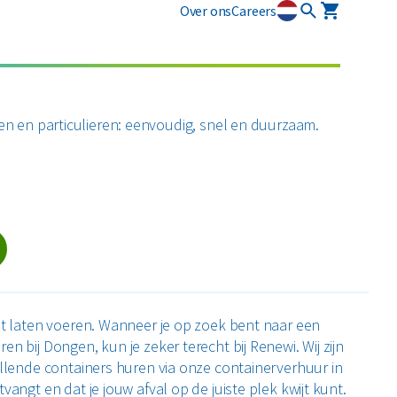
Over ons
Careers
osmart
Circulaire diensten
Plastics
Puin
newi EcoSmart?
CSRD
en en particulieren: eenvoudig, snel en duurzaam.
ten
Circulair+
Alle circulaire materialen
Restafval
zamelmiddelen
Vertrouwelijk papier
Alle soorten afval
oet laten voeren. Wanneer je op zoek bent naar een
n bij Dongen, kun je zeker terecht bij Renewi. Wij zijn
illende containers huren via onze containerverhuur in
vangt en dat je jouw afval op de juiste plek kwijt kunt.