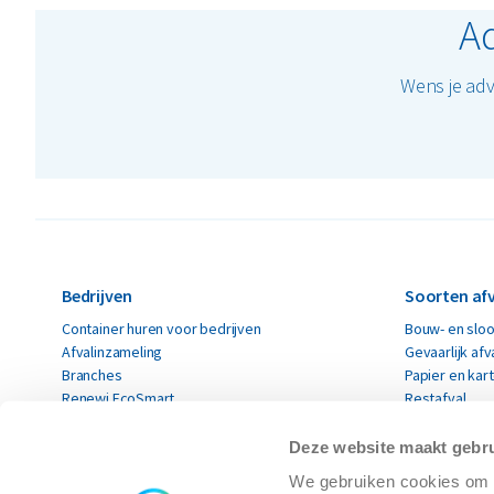
Ad
Wens je adv
Bedrijven
Soorten afv
Container huren voor bedrijven
Bouw- en sloo
Afvalinzameling
Gevaarlijk afv
Branches
Papier en kar
Renewi EcoSmart
Restafval
Acceptatievoorwaarden
Alle soorten a
Deze website maakt gebru
Particulieren
Circulaire 
We gebruiken cookies om c