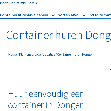
Bedrijven
Particulieren
Container huren
Afvalbeheer
Soorten afval
Circulaire mat
Afvalbeheer
Afvalinzameling
Glas
Metalen
Asbest
Gevaarl
Rolcontainers
Container huren Don
Afzetcontainers
Hout
Mineralen
Banden
Glas
Ondergrondse containers
Perscontainers
Bouw- en sloopafval
Groen- 
Container huren Dongen
Home
Klantenservice
Locaties
Container huren Dongen
Swill tank
Inzamelmiddelen gevaarli
Folie
Grofvui
H
Interne inzamelmiddelen
Huur eenvoudig een
container in Dongen