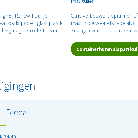
Particulier
dig? Bij Renewi huur je
Ga je verbouwen, opruimen of 
l zoals papier, glas, plastic
maat in de voor elk type afval
ndaag nog een offerte aan.
Snel geleverd en duurzaam ve
Container huren als particul
tigingen
 - Breda
k 34-40