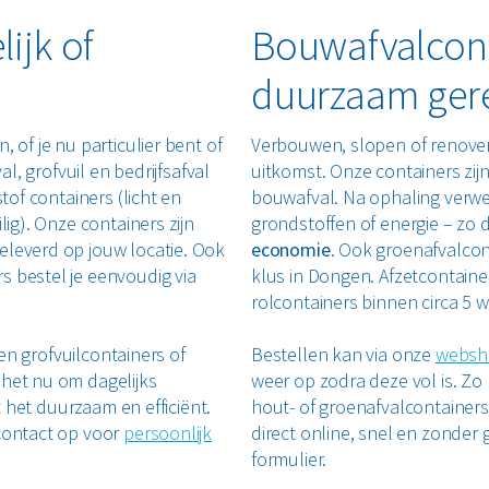
ijk of
Bouwafvalcont
duurzaam ger
 of je nu particulier bent of
Verbouwen, slopen of renove
al, grofvuil en bedrijfsafval
uitkomst. Onze containers zij
tof containers (licht en
bouwafval. Na ophaling verwe
lig). Onze containers zijn
grondstoffen of energie – zo d
eleverd op jouw locatie. Ook
economie
. Ook groenafvalcon
s bestel je eenvoudig via
klus in Dongen. Afzetcontain
rolcontainers binnen circa 5 
ren grofvuilcontainers of
Bestellen kan via onze
websh
 het nu om dagelijks
weer op zodra deze vol is. Zo 
t het duurzaam en efficiënt.
hout- of groenafvalcontainers 
 contact op voor
persoonlijk
direct online, snel en zonder 
formulier.