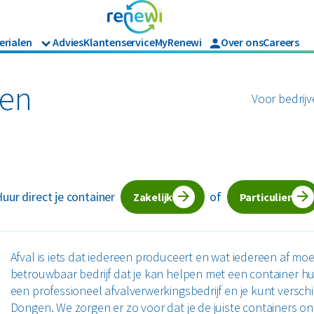
erialen
Advies
Klantenservice
MyRenewi
Over ons
Careers
Branches
Renewi Ec
Organics
ijk afval
Hout
Bouw
Waarom Re
gen
Voor bedrijv
Horeca en recreatie
Onze diens
Papier en karton
Matrassen
Industrie
Interne in
Logistiek
en tuinafval
Papier en karton
Retail
jk afval
Zakelijke dienstverlening
l
PMD
uur direct je container
of
Zorg
Zakelijk
Particulier
Bekijk alle branches
Afval is iets dat iedereen produceert en wat iedereen af m
betrouwbaar bedrijf dat je kan helpen met een container hure
een professioneel afvalverwerkingsbedrijf en je kunt versch
Dongen. We zorgen er zo voor dat je de juiste containers ont