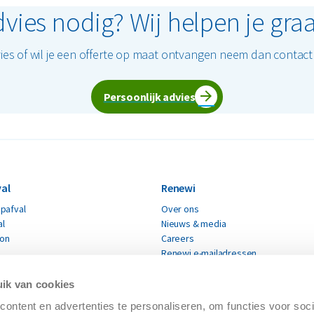
vies nodig? Wij helpen je gra
ies of wil je een offerte op maat ontvangen neem dan contac
Persoonlijk advies
al
Renewi
pafval
Over ons
al
Nieuws & media
ton
Careers
Renewi e-mailadressen
fval
Renewi leveranciers
Verklaring moderne slavernij
ik van cookies
materialen
CO₂ Prestatieladder
ontent en advertenties te personaliseren, om functies voor soci
Certificaten