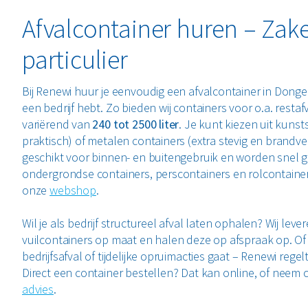
Afvalcontainer huren – Zakel
particulier
Bij Renewi huur je eenvoudig een afvalcontainer in Dongen,
een bedrijf hebt. Zo bieden wij containers voor o.a. restafv
variërend van
240 tot 2500 liter
. Je kunt kiezen uit kunsts
praktisch) of metalen containers (extra stevig en brandvei
geschikt voor binnen- en buitengebruik en worden snel g
ondergrondse containers, perscontainers en rolcontainer
onze
webshop
.
Wil je als bedrijf structureel afval laten ophalen? Wij leve
vuilcontainers op maat en halen deze op afspraak op. Of
bedrijfsafval of tijdelijke opruimacties gaat – Renewi regel
Direct een container bestellen? Dat kan online, of neem
advies
.