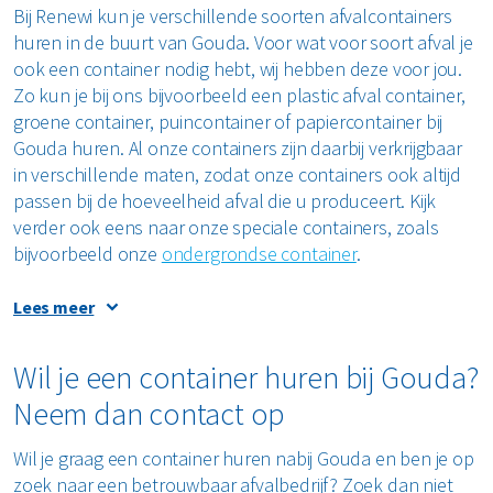
Bij Renewi kun je verschillende soorten afvalcontainers
huren in de buurt van Gouda. Voor wat voor soort afval je
ook een container nodig hebt, wij hebben deze voor jou.
Zo kun je bij ons bijvoorbeeld een plastic afval container,
groene container, puincontainer of papiercontainer bij
Gouda huren. Al onze containers zijn daarbij verkrijgbaar
in verschillende maten, zodat onze containers ook altijd
passen bij de hoeveelheid afval die u produceert. Kijk
verder ook eens naar onze speciale containers, zoals
bijvoorbeeld onze
ondergrondse container
.
Lees meer
Jouw bedrijfsafval uit Gouda wordt
Wil je een container huren bij Gouda?
duurzaam verwerkt
Neem dan contact op
Duurzaamheid staat bij Renewi erg hoog in het vaandel.
Wil je graag een container huren nabij Gouda en ben je op
Wij maken dagelijks van dichtbij mee wat voor impact afval
zoek naar een betrouwbaar afvalbedrijf? Zoek dan niet