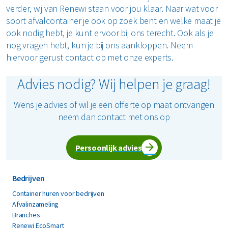
kan hebben op het klimaat en wij doen ons uiterste best
verder, wij van Renewi staan voor jou klaar. Naar wat voor
om die impact zo klein mogelijk te maken. Dit doen we
soort afvalcontainer je ook op zoek bent en welke maat je
door het scheiden van afval te vergemakkelijken,
ook nodig hebt, je kunt ervoor bij ons terecht. Ook als je
waardoor we vrijwel al het afval dat door ons wordt
nog vragen hebt, kun je bij ons aankloppen. Neem
ingezameld kunnen recyclen. Dat is belangrijk, want zo
hiervoor gerust contact op met onze experts.
kan het afval worden teruggebracht naar grondstoffen en
worden omgezet in nieuwe producten. Zo verminderen
Advies nodig? Wij helpen je graag!
we onze CO
-uitstoot en dragen ook wij ons steentje bij
2
aan een beter milieu.
Wens je advies of wil je een offerte op maat ontvangen
neem dan contact met ons op
Persoonlijk advies
Bedrijven
Container huren voor bedrijven
Afvalinzameling
Branches
Renewi EcoSmart