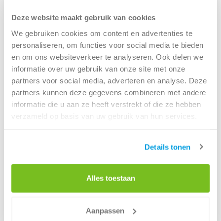
vandaag nog jouw container.
Deze website maakt gebruik van cookies
We gebruiken cookies om content en advertenties te
Container huren als particuliere klant
personaliseren, om functies voor social media te bieden
en om ons websiteverkeer te analyseren. Ook delen we
Dichtstbijzijnde Renewi vestiging
informatie over uw gebruik van onze site met onze
partners voor social media, adverteren en analyse. Deze
partners kunnen deze gegevens combineren met andere
Renewi Zoetermeer
informatie die u aan ze heeft verstrekt of die ze hebben
verzameld op basis van uw gebruik van hun services.
Radonstraat 231
Details tonen
2718 SV Zoetermeer
Tel:
088 7003000
Alles toestaan
(Bereikbaar tijdens kantooruren)
Aanpassen
Openingstijden locatie: