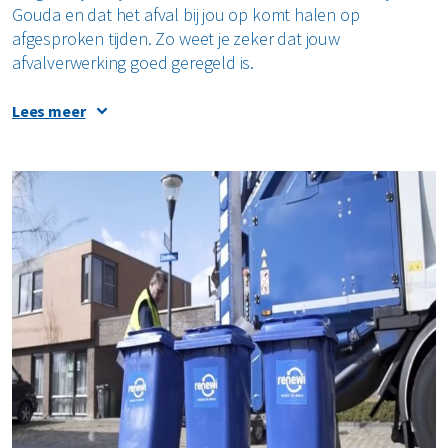
Gouda en dat het afval bij jou op komt halen op
Restafval
afgesproken tijden. Zo weet je zeker dat jouw
afvalverwerking goed geregeld is.
Vertrouwelijk papier
Lees meer
Alle soorten afval
Waarom een afvalcontainer huren in
de buurt van Gouda?
Je kunt een container huren nabij Gouda om
verschillende redenen. Zo kan het zijn dat je binnenkort
gaat klussen, of dat je zakelijk een container wilt huren bij
Gouda die regelmatig wordt geleegd. Wat de reden ook is,
je kunt ervoor bij Renewi terecht. Bij ons staat service op
nummer één en wij zorgen er dan ook altijd voor dat je op
tijd de juiste container ontvangt. Vervolgens komen wij
deze natuurlijk ook weer op de juiste tijd legen of
ophalen. Zo hoef je je geen zorgen meer te maken over