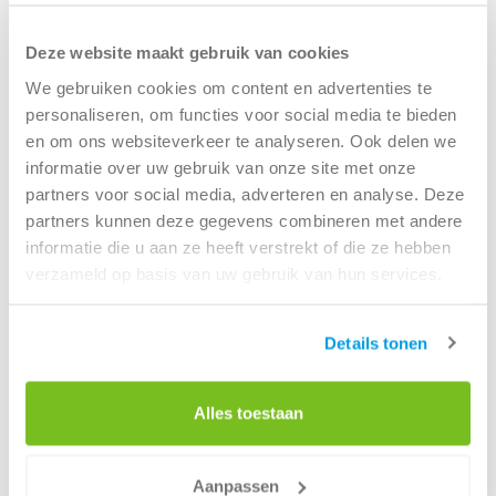
vandaag nog jouw container.
Deze website maakt gebruik van cookies
Container huren als particuliere klant
We gebruiken cookies om content en advertenties te
personaliseren, om functies voor social media te bieden
Locatie Renewi Groningen
en om ons websiteverkeer te analyseren. Ook delen we
informatie over uw gebruik van onze site met onze
partners voor social media, adverteren en analyse. Deze
partners kunnen deze gegevens combineren met andere
Renewi - Groningen
informatie die u aan ze heeft verstrekt of die ze hebben
verzameld op basis van uw gebruik van hun services.
Bornholmstraat 50
Details tonen
9723 AZ Groningen
Tel:
088 7003050
Alles toestaan
(Bereikbaar tijdens kantooruren)
Openingstijden locatie:
Aanpassen