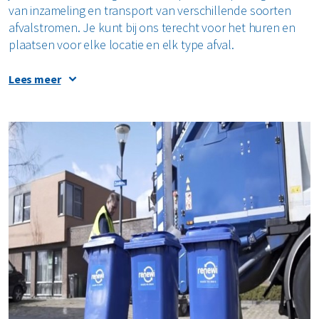
van inzameling en transport van verschillende soorten
Restafval
afvalstromen. Je kunt bij ons terecht voor het huren en
plaatsen voor elke locatie en elk type afval.
Vertrouwelijk papier
Lees meer
Alle soorten afval
Waarom een afvalcontainer huren in
Groningen?
Bij Renewi ben je aan het juiste adres voor het huren van
een afvalcontainer in Groningen. Je profiteert niet alleen
van onze professionele service, maar ook van ons
duurzaam afvalbeheer. Wij zorgen dat afval gescheiden
wordt ingezameld en daar zitten veel voordelen aan vast.
Het hergebruiken voorkomt afval, wat goed is voor het
milieu. Daarnaast wordt het gebruik van grondstoffen
vermindert en besparen we energie. Huur jij jouw
afvalcontainer bij Renewi, dan kun je ook gebruik maken