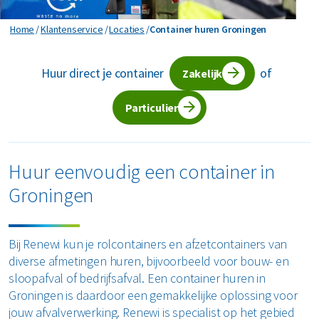
Horeca en recreatie
Gevaarlijk afval
Mineralen
Industrie
Container huren Groningen
Home
Klantenservice
Locaties
Container huren Groningen
ver ons
Logistiek
Glas
Organics
Retail
Huur direct je container
of
Zakelijke dienstverlening
Zakelijk
areers
Groen- en tuinafval
Papier en karton
Zorg
Bekijk alle branches
Particulier
Grofvuil
Plastics
Renewi Ecosmart
Waarom Renewi EcoSmart?
Hout
Onze diensten
Alle circulaire materialen
Huur eenvoudig een container in
Interne inzamelmiddelen
Groningen
Circulaire diensten
Matrassen
CSRD
Circulair+
Papier en karton
Bij Renewi kun je rolcontainers en afzetcontainers van
diverse afmetingen huren, bijvoorbeeld voor bouw- en
PMD
sloopafval of bedrijfsafval. Een container huren in
Groningen is daardoor een gemakkelijke oplossing voor
Puin
jouw afvalverwerking. Renewi is specialist op het gebied