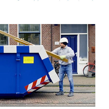
container of papiercontainer
r. Bij onze containerverhuur kun je bijvoorbeeld een
n de buurt van Haaksbergen. Onze containerverhuur
verschillende maten. Zo hebben wij altijd de juiste
 onze speciale containers, zoals onze
swill container
.