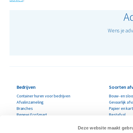
Ad
Wens je adv
Bedrijven
Soorten afv
Container huren voor bedrijven
Bouw- en sloo
Afvalinzameling
Gevaarlijk afv
Branches
Papier en kar
Renewi EcoSmart
Restafval
Acceptatievoorwaarden
Alle soorten a
Deze website maakt gebru
Particulieren
Circulaire 