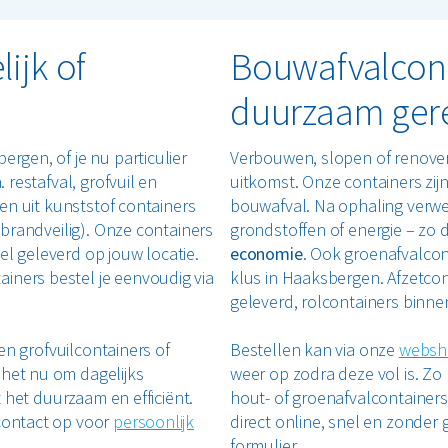
ijk of
Bouwafvalcont
duurzaam ger
ergen, of je nu particulier
Verbouwen, slopen of renove
 restafval, grofvuil en
uitkomst. Onze containers zij
zen uit kunststof containers
bouwafval. Na ophaling verwe
n brandveilig). Onze containers
grondstoffen of energie – zo d
el geleverd op jouw locatie.
economie
. Ook groenafvalcon
iners bestel je eenvoudig via
klus in Haaksbergen. Afzetco
geleverd, rolcontainers binne
ren grofvuilcontainers of
Bestellen kan via onze
websh
 het nu om dagelijks
weer op zodra deze vol is. Zo 
t het duurzaam en efficiënt.
hout- of groenafvalcontainers 
 contact op voor
persoonlijk
direct online, snel en zonder 
formulier.