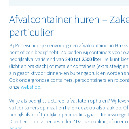
Afvalcontainer huren – Zakel
particulier
Bij Renewi huur je eenvoudig een afvalcontainer in Haaksb
bent of een bedrijf hebt. Zo bieden wij containers voor o.a.
bedrijfsafval variërend van
240 tot 2500 liter
. Je kunt kie
(licht en praktisch) of metalen containers (extra stevig e
zijn geschikt voor binnen- en buitengebruik en worden sn
Ook ondergrondse containers, perscontainers en rolconta
onze
webshop
.
Wil je als bedrijf structureel afval laten ophalen? Wij leve
vuilcontainers op maat en halen deze op afspraak op. Of
bedrijfsafval of tijdelijke opruimacties gaat – Renewi regel
Direct een container bestellen? Dat kan online, of neem
advies
.