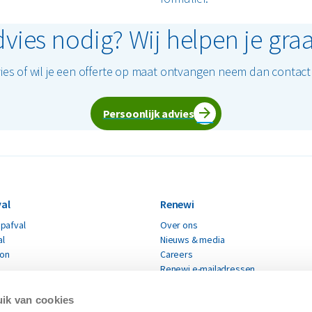
vies nodig? Wij helpen je gra
ies of wil je een offerte op maat ontvangen neem dan contac
Persoonlijk advies
al
Renewi
pafval
Over ons
al
Nieuws & media
ton
Careers
Renewi e-mailadressen
fval
Renewi leveranciers
Verklaring moderne slavernij
ik van cookies
materialen