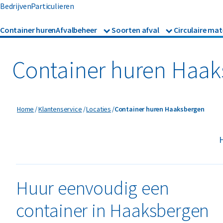
Bedrijven
Particulieren
Container huren
Afvalbeheer
Soorten afval
Circulaire mat
Afvalbeheer
Afvalinzameling
Glas
Metalen
Asbest
Gevaarl
Rolcontainers
Container huren Haa
Afzetcontainers
Hout
Mineralen
Banden
Glas
Ondergrondse containers
Perscontainers
Bouw- en sloopafval
Groen- 
Container huren Haaksbergen
Home
Klantenservice
Locaties
Container huren Haaksbergen
Swill tank
Inzamelmiddelen gevaarli
Folie
Grofvui
H
Interne inzamelmiddelen
Huur eenvoudig een
container in Haaksbergen