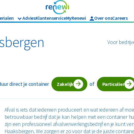
erialen
Advies
Klantenservice
MyRenewi
Over ons
Careers
Branches
Renewi Ec
Organics
ijk afval
Hout
Bouw
Waarom Re
ksbergen
Voor bedrijv
Horeca en recreatie
Onze diens
Papier en karton
Matrassen
Industrie
Interne in
Logistiek
en tuinafval
Papier en karton
Retail
jk afval
Zakelijke dienstverlening
l
PMD
uur direct je container
of
Zorg
Zakelijk
Particulier
Bekijk alle branches
Afval is iets dat iedereen produceert en wat iedereen af m
betrouwbaar bedrijf dat je kan helpen met een container hur
zijn een professioneel afvalverwerkingsbedrijf en je kunt v
Haaksbergen. We zorgen er zo voor dat je de juiste container