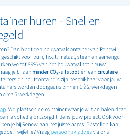
ainer huren - Snel en
egeld
ren? Dan biedt een bouwafvalcontainer van Renewi
n geschikt voor puin, hout, metaal, steen en gemengd
rken we tot 99% van het bouwafval tot nieuwe
raag je bij aan
minder CO₂-uitstoot
én een
circulaire
tainers en houtcontainers zijn beschikbaar voor jouw
ntainers worden doorgaans binnen 1 à 2 werkdagen
n circa 5 werkdagen.
op
. We plaatsen de container waar je wilt en halen deze
ben je volledig ontzorgd tijdens jouw project. Ook voor
ben je bij Renewi aan het juiste adres. Bestellen kan
gedoe. Twijfel je? Vraag
persoonlijk advies
via ons