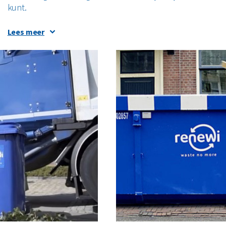
kunt.
Lees meer
Een grofvuil container, puin
huren nabijHaaksbergen
Wij van Renewi hebben veel verschillende containers te huu
papiercontainer
,
grofvuil container
of
puincontainer
huren i
nabij Haaksbergen heeft verder natuurlijk ook containers in 
containers voor jouw doeleinden. Denk verder ook eens aan