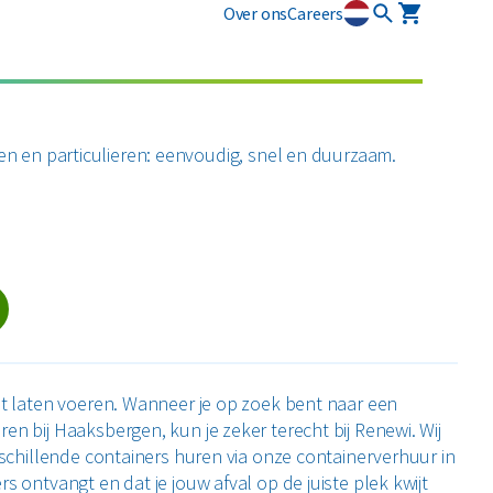
Over ons
Careers
osmart
Circulaire diensten
Plastics
Puin
newi EcoSmart?
CSRD
en en particulieren: eenvoudig, snel en duurzaam.
ten
Circulair+
Alle circulaire materialen
Restafval
zamelmiddelen
Vertrouwelijk papier
Alle soorten afval
oet laten voeren. Wanneer je op zoek bent naar een
en bij Haaksbergen, kun je zeker terecht bij Renewi. Wij
erschillende containers huren via onze containerverhuur in
s ontvangt en dat je jouw afval op de juiste plek kwijt