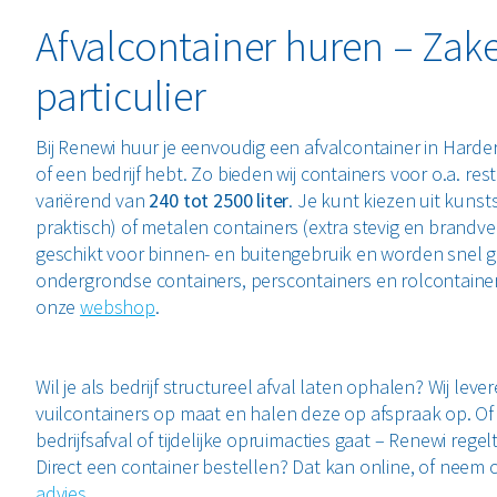
Afvalcontainer huren – Zakel
particulier
Bij Renewi huur je eenvoudig een afvalcontainer in Harder
of een bedrijf hebt. Zo bieden wij containers voor o.a. resta
variërend van
240 tot 2500 liter
. Je kunt kiezen uit kunsts
praktisch) of metalen containers (extra stevig en brandvei
geschikt voor binnen- en buitengebruik en worden snel g
ondergrondse containers, perscontainers en rolcontainer
onze
webshop
.
Wil je als bedrijf structureel afval laten ophalen? Wij leve
vuilcontainers op maat en halen deze op afspraak op. Of
bedrijfsafval of tijdelijke opruimacties gaat – Renewi regel
Direct een container bestellen? Dat kan online, of neem
advies
.