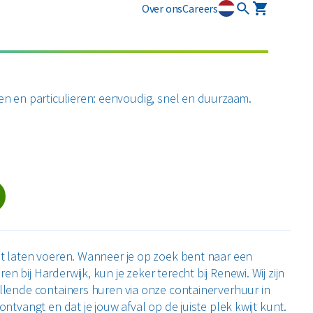
Over ons
Careers
osmart
Circulaire diensten
Plastics
Puin
newi EcoSmart?
CSRD
en en particulieren: eenvoudig, snel en duurzaam.
ten
Circulair+
Alle circulaire materialen
Restafval
zamelmiddelen
Vertrouwelijk papier
Alle soorten afval
oet laten voeren. Wanneer je op zoek bent naar een
 bij Harderwijk, kun je zeker terecht bij Renewi. Wij zijn
illende containers huren via onze containerverhuur in
ontvangt en dat je jouw afval op de juiste plek kwijt kunt.