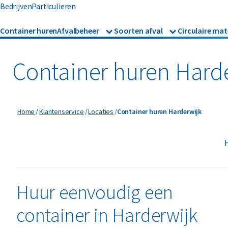
Bedrijven
Particulieren
Container huren
Afvalbeheer
Soorten afval
Circulaire mat
Afvalbeheer
Afvalinzameling
Glas
Metalen
Asbest
Gevaarl
Rolcontainers
Container huren Hard
Afzetcontainers
Hout
Mineralen
Banden
Glas
Ondergrondse containers
Perscontainers
Bouw- en sloopafval
Groen- 
Container huren Harderwijk
Home
Klantenservice
Locaties
Container huren Harderwijk
Swill tank
Inzamelmiddelen gevaarli
Folie
Grofvui
H
Interne inzamelmiddelen
Huur eenvoudig een
container in Harderwijk