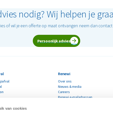
vies nodig? Wij helpen je gra
ies of wil je een offerte op maat ontvangen neem dan contac
Persoonlijk advies
al
Renewi
pafval
Over ons
al
Nieuws & media
ton
Careers
Renewi e-mailadressen
fval
Renewi leveranciers
Verklaring moderne slavernij
ik van cookies
materialen