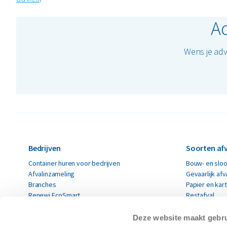
Ad
Wens je adv
Bedrijven
Soorten afv
Container huren voor bedrijven
Bouw- en sloo
Afvalinzameling
Gevaarlijk afv
Branches
Papier en kar
Renewi EcoSmart
Restafval
Acceptatievoorwaarden
Alle soorten a
Deze website maakt gebru
Particulieren
Circulaire 