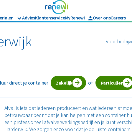
erialen
Advies
Klantenservice
MyRenewi
Over ons
Careers
Branches
Renewi Ec
Organics
ijk afval
Hout
Bouw
Waarom Re
erwijk
Voor bedrijv
Horeca en recreatie
Onze diens
Papier en karton
Matrassen
Industrie
Interne in
Logistiek
en tuinafval
Papier en karton
Retail
jk afval
Zakelijke dienstverlening
l
PMD
uur direct je container
of
Zorg
Zakelijk
Particulier
Bekijk alle branches
Afval is iets dat iedereen produceert en wat iedereen af m
betrouwbaar bedrijf dat je kan helpen met een container huren
een professioneel afvalverwerkingsbedrijf en je kunt versch
Harderwijk. We zorgen er zo voor dat je de juiste containers 