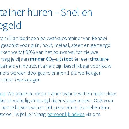
ainer huren - Snel en
egeld
ren? Dan biedt een bouwafvalcontainer van Renewi
n geschikt voor puin, hout, metaal, steen en gemengd
rken we tot 99% van het bouwafval tot nieuwe
raag je bij aan
minder CO₂-uitstoot
én een
circulaire
tainers en houtcontainers zijn beschikbaar voor jouw
tainers worden doorgaans binnen 1 à 2 werkdagen
n circa 5 werkdagen.
op
. We plaatsen de container waar je wilt en halen deze
ben je volledig ontzorgd tijdens jouw project. Ook voor
ben je bij Renewi aan het juiste adres. Bestellen kan
gedoe. Twijfel je? Vraag
persoonlijk advies
via ons